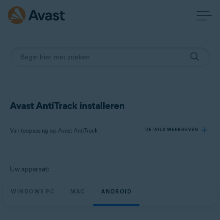
Avast AntiTrack installeren
Van toepassing op Avast AntiTrack
DETAILS WEERGEVEN
Producten:
Uw apparaat:
Avast AntiTrack
WINDOWS PC
MAC
ANDROID
Besturingssystemen:
Windows, macOS en Android