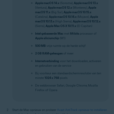
Apple macOS 14.x
(Sonoma),
Apple macOS 13.x
(Ventura),
Apple macOS 12.x
(Monterey),
Apple
macOS 11.x
(Big Sur),
Apple macOS 10.15.x
(Catalina),
Apple macOS 10.14.x
(Mojave),
Apple
macOS 10.13.x
(High Sierra),
Apple macOS 10.12.x
(Sierra),
Apple Mac OS X 10.11.x
(El Capitan)
Intel-gebaseerde
Mac
met
64-bits
processor of
Apple siliciumchip
(M1)
500 MB
vrije ruimte op de harde schijf
2 GB RAM-geheugen
of meer
Internetverbinding
voor het downloaden, activeren
en gebruiken van de service
Bij voorkeur een standaardschermresolutie van ten
minste
1024 x 768
pixels
De webbrowser Safari, Google Chrome, Mozilla
Firefox of Opera
Start de Mac opnieuw en probeer
Avast AntiTrack opnieuw te installeren