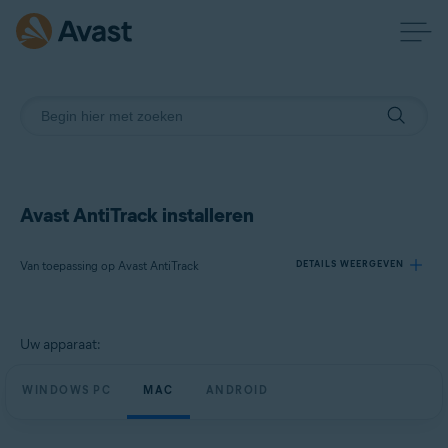
Avast AntiTrack installeren
Van toepassing op Avast AntiTrack
DETAILS WEERGEVEN
Producten:
Uw apparaat:
Avast AntiTrack
WINDOWS PC
MAC
ANDROID
Besturingssystemen:
Windows, macOS en Android