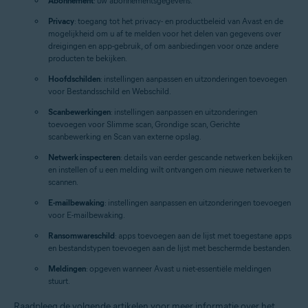
Abonnement
: uw abonnementsgegevens.
Privacy
: toegang tot het privacy- en productbeleid van Avast en de
mogelijkheid om u af te melden voor het delen van gegevens over
dreigingen en app-gebruik, of om aanbiedingen voor onze andere
producten te bekijken.
Hoofdschilden
: instellingen aanpassen en uitzonderingen toevoegen
voor Bestandsschild en Webschild.
Scanbewerkingen
: instellingen aanpassen en uitzonderingen
toevoegen voor Slimme scan, Grondige scan, Gerichte
scanbewerking en Scan van externe opslag.
Netwerk inspecteren
: details van eerder gescande netwerken bekijken
en instellen of u een melding wilt ontvangen om nieuwe netwerken te
scannen.
E-mailbewaking
: instellingen aanpassen en uitzonderingen toevoegen
voor E-mailbewaking.
Ransomwareschild
: apps toevoegen aan de lijst met toegestane apps
en bestandstypen toevoegen aan de lijst met beschermde bestanden.
Meldingen
: opgeven wanneer Avast u niet-essentiële meldingen
stuurt.
Raadpleeg de volgende artikelen voor meer informatie over het