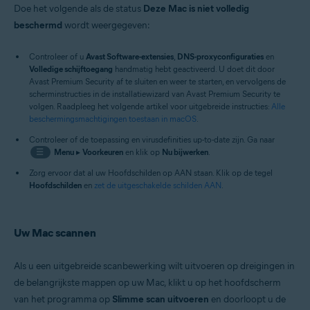
Doe het volgende als de status
Deze Mac is niet volledig
beschermd
wordt weergegeven:
Controleer of u
Avast Software-extensies
,
DNS-proxyconfiguraties
en
Volledige schijftoegang
handmatig hebt geactiveerd. U doet dit door
Avast Premium Security af te sluiten en weer te starten, en vervolgens de
scherminstructies in de installatiewizard van Avast Premium Security te
volgen. Raadpleeg het volgende artikel voor uitgebreide instructies:
Alle
beschermingsmachtigingen toestaan in macOS
.
Controleer of de toepassing en virusdefinities up-to-date zijn. Ga naar
☰
Menu
▸
Voorkeuren
en klik op
Nu bijwerken
.
Zorg ervoor dat al uw Hoofdschilden op AAN staan. Klik op de tegel
Hoofdschilden
en
zet de uitgeschakelde schilden AAN
.
Uw Mac scannen
Als u een uitgebreide scanbewerking wilt uitvoeren op dreigingen in
de belangrijkste mappen op uw Mac, klikt u op het hoofdscherm
van het programma op
Slimme scan uitvoeren
en doorloopt u de