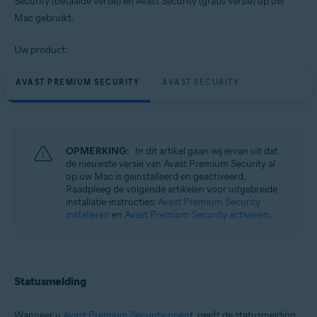
Security (betaalde versie) en Avast Security (gratis versie) op uw
Besturingssystemen:
Mac gebruikt.
Apple macOS 13.x (Ventura)
Apple macOS 12.x (Monterey)
Uw product:
Apple macOS 11.x (Big Sur)
Apple macOS 10.15.x (Catalina)
Apple macOS 10.14.x (Mojave)
AVAST PREMIUM SECURITY
AVAST SECURITY
Apple macOS 10.13.x (High Sierra)
Apple macOS 10.12.x (Sierra)
Apple Mac OS X 10.11.x (El Capitan)
OPMERKING:
In dit artikel gaan wij ervan uit dat
de nieuwste versie van Avast Premium Security al
op uw Mac is geïnstalleerd en geactiveerd.
Raadpleeg de volgende artikelen voor uitgebreide
installatie-instructies:
Avast Premium Security
installeren
en
Avast Premium Security activeren
.
Statusmelding
Wanneer u
Avast Premium Security opent
, geeft de statusmelding