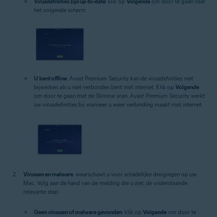
Virusdefinities zijn up-to-date
: klik op
Volgende
om door te gaan naar
het volgende scherm.
U bent offline
: Avast Premium Security kan de virusdefinities niet
bijwerken als u niet verbonden bent met internet. Klik op
Volgende
om door te gaan met de Slimme scan. Avast Premium Security werkt
uw virusdefinities bij wanneer u weer verbinding maakt met internet.
Virussen en malware
: waarschuwt u voor schadelijke dreigingen op uw
Mac. Volg aan de hand van de melding die u ziet, de onderstaande
relevante stap:
Geen virussen of malware gevonden
: klik op
Volgende
om door te