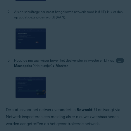
Als de schuifregelaar naast het gekozen netwerk rood is (UIT), klik er dan
op zodat deze groen wordt (AAN).
Houd de muisaanwijzer boven het deelvenster in kwestie en klik op
…
Meer opties
(drie puntjes) ▸
Monitor
.
De status voor het netwerk verandert in
Bewaakt
. U ontvangt via
Netwerk inspecteren een melding als er nieuwe kwetsbaarheden
worden aangetroffen op het gecontroleerde netwerk.