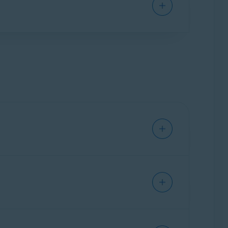
nnement automatisch geactiveerd op het
al of als u uw abonnement op een nieuw
 activeringscode. U kunt uw activeringscode