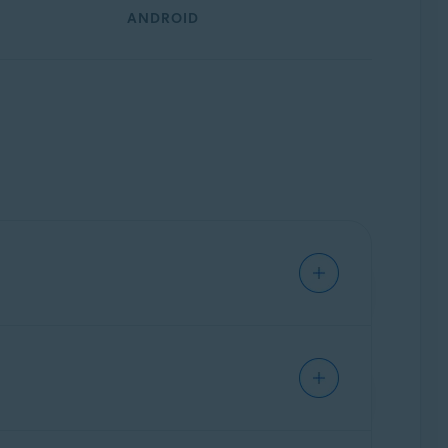
ANDROID
online trackingtechnieken
. Avast AntiTrack
ackers en andere derden andere informatie
ebed in websites. Informatie die wordt