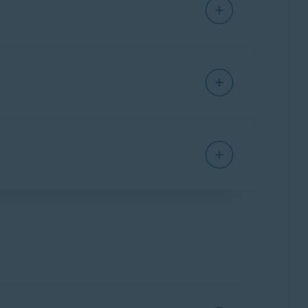
 tijdens de aankoop. Bekijk onderstaande
, ongeacht het platform. U kunt het
het gedeelte
Activeringssleutels
onder
Geldig
overzetten naar een ander Windows-apparaat,
nt overbrengen naar een andere Mac, maar
abonnement aan het einde van elke
um. Raadpleeg het volgende artikel voor
: