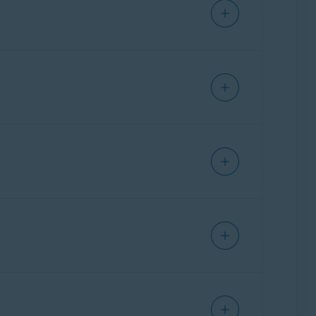
t de bestelbevestiging dat u na aanschaf
 trackingactiviteit
. Voor elke poging ziet u de
enis, selecteert u
Rapporten
in het
gen die u in- of uitschakelt in de toepassing.
e te verbeteren op
Mijn privacyscore
erdelen in rood geven aan dat u uw