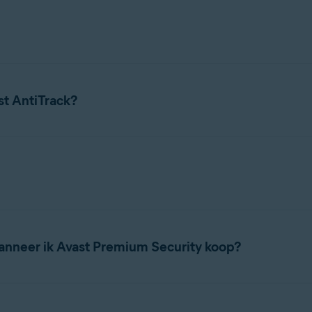
angemeld blijft bij accounts nadat u een browsersessie hebt ges
leiden dat derden toegang hebben tot uw privégegevens. Met Avas
wsergegevens worden gewist, wordt u altijd gevraagd aan te gev
st AntiTrack?
e over systeemvereisten voor Avast AntiTrack:
e installatie- en activeringsinstructies:
nneer ik Avast Premium Security koop?
 Avast AntiTrack. U kunt geen
Avast Premium Security
-abonneme
d als een zelfstandige toepassing en kan onafhankelijk worden ge