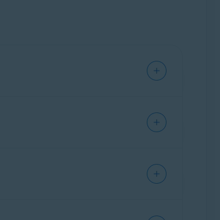
loten. Dat kan handig zijn, maar het houdt
t AntiTrack kunt u moeiteloos
en wat voor gegevens u wilt verwijderen.
nt gebruiken om Avast AntiTrack te
bruikt van
Avast Security
of
Avast Premium