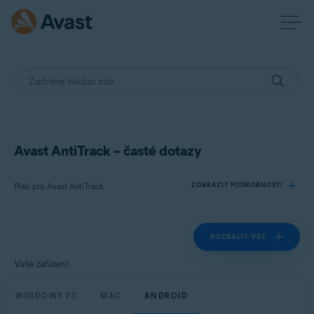
Avast AntiTrack – časté dotazy
Platí pro Avast AntiTrack
ZOBRAZIT PODROBNOSTI
ROZBALIT VŠE
Produkty:
Avast AntiTrack
Vaše zařízení:
Operační systémy:
WINDOWS PC
MAC
ANDROID
Windows, MacOS a Android