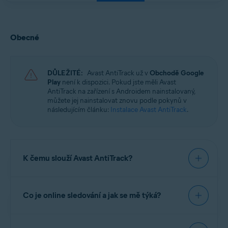
Obecné
DŮLEŽITÉ:
Avast AntiTrack už v
Obchodě Google
Play
není k dispozici. Pokud jste měli Avast
AntiTrack na zařízení s Androidem nainstalovaný,
můžete jej nainstalovat znovu podle pokynů v
následujícím článku:
Instalace Avast AntiTrack
.
K čemu slouží Avast AntiTrack?
Avast AntiTrack
je aplikace na ochranu soukromí,
Co je online sledování a jak se mě týká?
která vás chrání před nejnovějšími technologiemi
pro
online sledování
. Avast AntiTrack přidává
falešné údaje do dat, která tvoří váš digitální otisk.
Online sledování je sbírání vašich osobních údajů