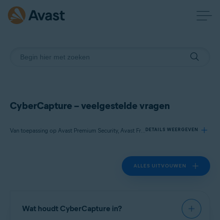
CyberCapture – veelgestelde vragen
Van toepassing op Avast Premium Security, Avast Free Antivirus
DETAILS WEERGEVEN
ALLES UITVOUWEN
Producten:
Avast Premium Security 22.x
Avast Free Antivirus 22.x
Wat houdt CyberCapture in?
Besturingssystemen: