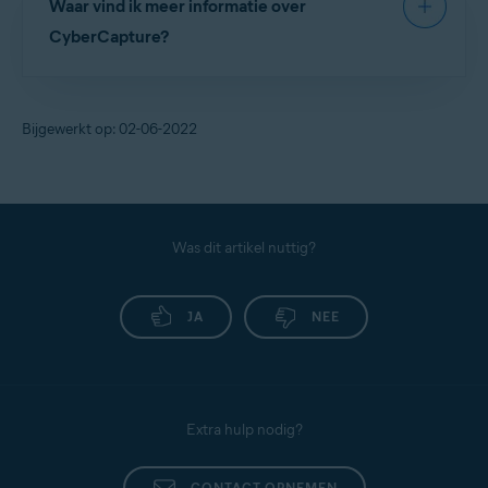
Waar vind ik meer informatie over
Antivirus standaard ingeschakeld. Raadpleeg het
volgende artikel voor instructies over hoe u de
CyberCapture?
toepassing kunt bijwerken:
Raadpleeg het volgende artikel voor meer
Virusdefinities en de toepassingsversie van Avast
informatie over CyberCapture en over hoe u de
Antivirus bijwerken
Bijgewerkt op: 02-06-2022
werking van CyberCapture kunt aanpassen:
Het wordt sterk aangeraden om CyberCapture
CyberCapture beheren in Avast Antivirus
ingeschakeld te laten. Als u CyberCapture wilt
uitschakelen, opent u de
gebruikersinterface van
Avast
en gaat u naar
Menu
▸
Instellingen
▸
☰
Was dit artikel nuttig?
Bescherming
▸
Belangrijkste schilden
. Schakel
het selectievakje naast
CyberCapture inschakelen
JA
NEE
uit.
Extra hulp nodig?
CONTACT OPNEMEN