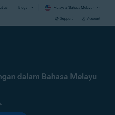
ut us
Blogs
Malaysia (Bahasa Melayu)
Support
Account
ongan dalam Bahasa Melayu
n: