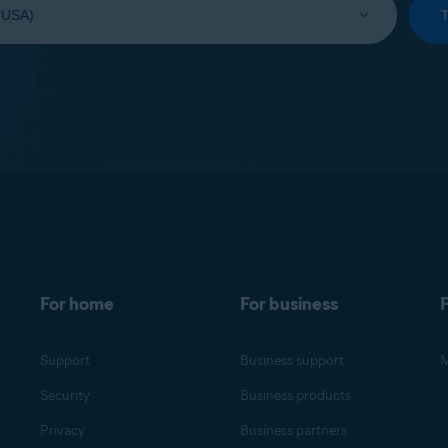
For home
For business
F
Support
Business support
M
Security
Business products
Privacy
Business partners