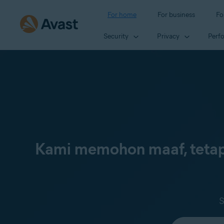
For home
For business
Fo
Security
Privacy
Perf
Kami memohon maaf, tetap
S
Select