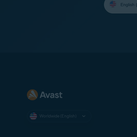
your
language:
Worldwide (English)