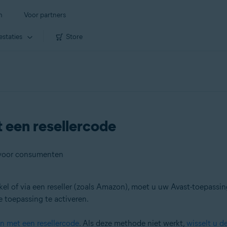
n
Voor partners
estaties
Store
 een resellercode
 voor consumenten
 of via een reseller (zoals Amazon), moet u uw Avast-toepassing n
toepassing te activeren.
n met een resellercode
. Als deze methode niet werkt,
wisselt u d