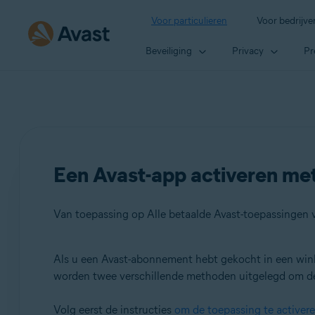
Voor particulieren
Voor bedrijve
Beveiliging
Privacy
Pr
Een Avast-app activeren met
Van toepassing op Alle betaalde Avast-toepassingen
Als u een Avast-abonnement hebt gekocht in een winkel
Producten:
worden twee verschillende methoden uitgelegd om de 
Alle betaalde Avast-toepassingen voor consumenten
Volg eerst de instructies
om de toepassing te activere