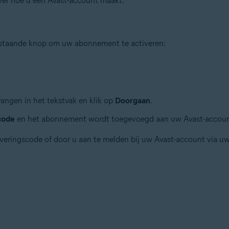
over hoe u een Avast-account maakt:
erstaande knop om uw abonnement te activeren:
vangen in het tekstvak en klik op
Doorgaan
.
code
en het abonnement wordt toegevoegd aan uw Avast-accoun
veringscode of door u aan te melden bij uw Avast-account via uw