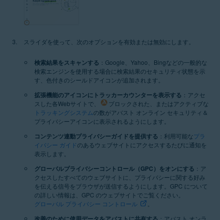
スライダを使って、次のオプションを有効または無効にします。
検索結果をスキャンする
：Google、Yahoo、Bingなどの一般的な
検索エンジンを使用する場合に検索結果のセキュリティ状態を示
す、色付きのシールドアイコンが追加されます。
拡張機能のアイコンにトラッカーカウンターを表示する
：アクセ
スした各Webサイトで、
ブロックされた、またはアクティブな
トラッキングシステム
の数がアバスト オンライン セキュリティ＆
プライバシーアイコンに表示されるようにします。
コンテンツ連動プライバシーガイドを提供する
：利用可能な
プラ
イバシー ガイド
のあるウェブサイトにアクセスするたびに通知を
表示します。
グローバルプライバシーコントロール（GPC）をオンにする
：ア
クセスしたすべてのウェブサイトに、プライバシーに関する好み
を伝える信号をブラウザが送信するようにします。GPC について
の詳しい情報は、GPC のウェブサイトでご覧ください。
グローバル プライバシー コントロール
。
改善のために使用データをアバストに共有する
：アバスト オンラ