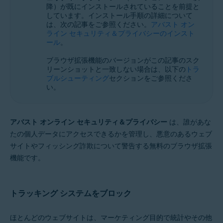
オペレーティング システム:
降）が既にインストールされていることを前提と
しています。インストール手順の詳細について
Microsoft Windows 11 Home / Pro / Enterprise / Education
は、次の記事をご参照ください。
アバスト オン
Microsoft Windows 10 Home / Pro / Enterprise / Education - 32 / 64 ビッ
ライン セキュリティ＆プライバシーのインスト
ト
ール
。
Microsoft Windows 8.1 / Pro / Enterprise - 32 / 64 ビット
Microsoft Windows 8 / Pro / Enterprise - 32 / 64 ビット
ブラウザ拡張機能のバージョンがこの記事のスク
Microsoft Windows 7 Home Basic / Home Premium / Professional /
リーンショットと一致しない場合は、以下の
トラ
Enterprise / Ultimate - Service Pack 1、32 / 64 ビット
ブルシューティング
セクションをご参照くださ
い。
Apple macOS 14.x (Sonoma)
Apple macOS 13.x（Ventura）
Apple macOS 12.x（Monterey）
Apple macOS 11.x（Big Sur）
アバスト オンライン セキュリティ＆プライバシー
は、誰があな
Apple macOS 10.15.x（Catalina）
たの個人データにアクセスできるかを管理し、悪意のあるウェブ
Apple macOS 10.14.x（Mojave）
サイトやフィッシング詐欺について警告する無料のブラウザ拡張
Apple macOS 10.13.x（High Sierra）
Apple macOS 10.12.x（Sierra）
機能です。
トラッキング システムをブロック
ほとんどのウェブサイトは、マーケティング目的で統計やその他