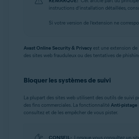
REMARQUE:
Cet article part du principe
Systèmes d'exploitation:
instructions d’installation détaillées, consul
Microsoft Windows 11 Famille/Pro/Entreprise/Éducati
Microsoft Windows 10 Famille/Pro/Entreprise/Éducatio
Si votre version de l’extension ne correspo
Microsoft Windows 8.1/Professionnel/Entreprise (32/64
Microsoft Windows 8/Professionnel/Entreprise (32/64 
Microsoft Windows 7 Édition Familiale Basique/Édition 
Avast Online Security & Privacy
est une extension de n
des sites web frauduleux ou des tentatives de phishin
Apple macOS 14.x (Sonoma)
Apple macOS 13.x (Ventura)
Apple macOS 12.x (Monterey)
Bloquer les systèmes de suivi
Apple macOS 11.x (Big Sur)
Apple macOS 10.15.x (Catalina)
Apple macOS 10.14.x (Mojave)
La plupart des sites web utilisent des outils de suivi 
Apple macOS 10.13.x (High Sierra)
des fins commerciales. La fonctionnalité
Anti-pistage
Apple macOS 10.12.x (Sierra)
consultez et de les empêcher de vous pister.
CONSEIL:
Lorsque vous consultez un site