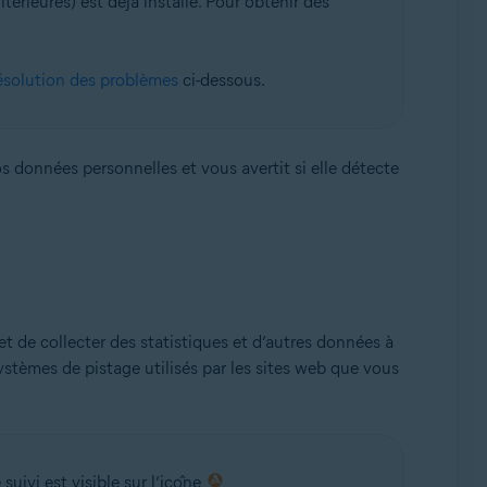
ltérieures) est déjà installé. Pour obtenir des
solution des problèmes
ci-dessous.
ck 1 (32/64 bits)
s données personnelles et vous avertit si elle détecte
met de collecter des statistiques et d’autres données à
ystèmes de pistage utilisés par les sites web que vous
uivi est visible sur l’icône