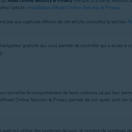
 qu’
Avast Online Security & Privacy
(version 21.0.68 et versions u
tez l’article :
Installation d’Avast Online Security & Privacy
.
on
n (32/64 bits)
nd pas aux captures d’écran de cet article, consultez la section
Ré
 bits)
bits)
Familiale Premium/Professionnel/Entreprise/Édition Intégrale - Service Pa
avigateur gratuite qui vous permet de contrôler qui a accès à vo
g.
pour surveiller le comportement de leurs visiteurs, ce qui leur per
d’Avast Online Security & Privacy permet de voir quels sont les s
 web qui utilise des systèmes de suivi, le nombre de systèmes de s