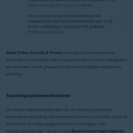
Microsoft Windows 10 Home / Pro / Enterprise / Education – 32-/64-bits
Online Security & Privacy installeren
.
Microsoft Windows 8.1 / Pro / Enterprise – 32-/64-bits
Microsoft Windows 8 / Pro / Enterprise – 32-/64-bits
Als uw versie van de browserextensie niet
Microsoft Windows 7 Home Basic / Home Premium / Professional /
overeenkomt met de schermafbeeldingen in dit
Enterprise / Ultimate – Service Pack 1, 32-/64-bits
artikel, raadpleegt u hieronder het gedeelte
Probleemoplossing
.
Apple macOS 14.x (Sonoma)
Apple macOS 13.x (Ventura)
Apple macOS 12.x (Monterey)
Apple macOS 11.x (Big Sur)
Avast Online Security & Privacy
is een gratis browserextensie
Apple macOS 10.15.x (Catalina)
waarmee u kunt bepalen wie er toegang heeft tot uw privégegevens
Apple macOS 10.14.x (Mojave)
en waarmee u wordt gewaarschuwd voor schadelijke websites en
Apple macOS 10.13.x (High Sierra)
Apple macOS 10.12.x (Sierra)
phishing.
Traceringssystemen blokkeren
De meeste websites maken gebruik van traceringssystemen
waarmee ze het gedrag van bezoekers kunnen controleren, zodat ze
statistieken en andere gegevens kunnen verkrijgen voor
marketingdoeleinden. Via de functie
Bescherming tegen traceren