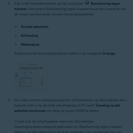
Klik in het linkerdeelvenster op het pictogram
Bescherming tegen
traceren
. Het scherm Bescherming tegen traceren toont een overzicht van
de meest voorkomende soorten traceringssystemen:
Sociale netwerken
Ad tracking
Webanalyse
Andere soorten traceringssystemen vallen in de categorie
Overige
.
Als u alle soorten traceringssystemen wilt blokkeren op elke website die u
bezoekt, klikt u op de rode schuifregelaar (UIT) naast
Tracering op alle
websites voorkomen
om deze op groen (AAN) te zetten.
U kunt ook de schuifregelaar naast een afzonderlijke
traceringssysteemcategorie gebruiken om Bescherming tegen traceren
alleen voor die categorie in of uit te schakelen. Uw voorkeuren zijn van