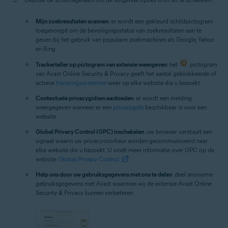
Mijn zoekresultaten scannen
: er wordt een gekleurd schildpictogram
toegevoegd om de beveiligingsstatus van zoekresultaten aan te
geven bij het gebruik van populaire zoekmachines als Google, Yahoo
en Bing.
Trackerteller op pictogram van extensie weergeven
: het
pictogram
van Avast Online Security & Privacy geeft het aantal geblokkeerde of
actieve
traceringssystemen
weer op elke website die u bezoekt.
Contextuele privacygidsen aanbieden
: er wordt een melding
weergegeven wanneer er een
privacygids
beschikbaar is voor een
website.
Global Privacy Control (GPC) inschakelen
: uw browser verstuurt een
signaal waarin uw privacyvoorkeur worden gecommuniceerd naar
elke website die u bezoekt. U vindt meer informatie over GPC op de
website:
Global Privacy Control
.
Help ons door uw gebruiksgegevens met ons te delen
: deel anonieme
gebruiksgegevens met Avast waarmee wij de extensie Avast Online
Security & Privacy kunnen verbeteren.