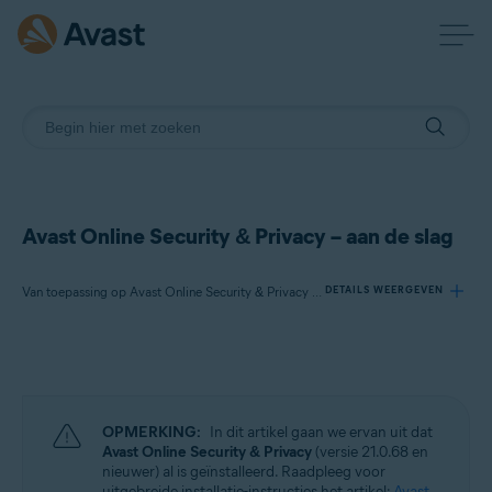
Avast Online Security & Privacy – aan de slag
Van toepassing op Avast Online Security & Privacy voor Windows en Mac
DETAILS WEERGEVEN
Producten:
Avast Online Security & Privacy 22.x voor Windows en Mac
OPMERKING:
In dit artikel gaan we ervan uit dat
Besturingssystemen:
Avast Online Security & Privacy
(versie 21.0.68 en
nieuwer) al is geïnstalleerd. Raadpleeg voor
Microsoft Windows 11 Home / Pro / Enterprise / Education
uitgebreide installatie-instructies het artikel:
Avast