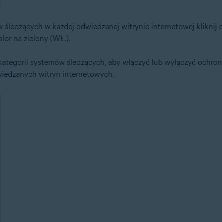
śledzących w każdej odwiedzanej witrynie internetowej kliknij
olor na zielony (WŁ.).
tegorii systemów śledzących, aby włączyć lub wyłączyć ochronę 
wiedzanych witryn internetowych.