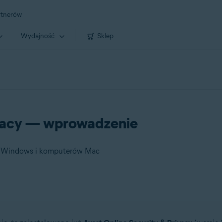
rtnerów
Wydajność
Sklep
ivacy — wprowadzenie
mu Windows i komputerów Mac
dows i komputerów Mac