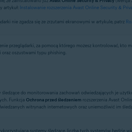
ie, że zainstalowano już
Avast Online Security & Privacy
(wersja 
cy artykuł:
Instalowanie rozszerzenia Avast Online Security & Priv
tion
tion — wersja 32-/64-bitowa
ądarki nie zgadza się ze zrzutami ekranowymi w artykule, patrz
Ro
/64-bitowa
64-bitowa
essional / Enterprise / Ultimate — dodatek Service Pack 1, wersja 32-/6
enie przeglądarki, za pomocą którego możesz kontrolować, kto 
i oraz oszustwami typu phishing.
 śledzące do monitorowania zachowań odwiedzających je użytkow
ych. Funkcja
Ochrona przed śledzeniem
rozszerzenia Avast Onlin
iedzanych witrynach internetowych oraz uniemożliwić im śledz
ykorzystującą systemy śledzące, liczba tych systemów będzie w