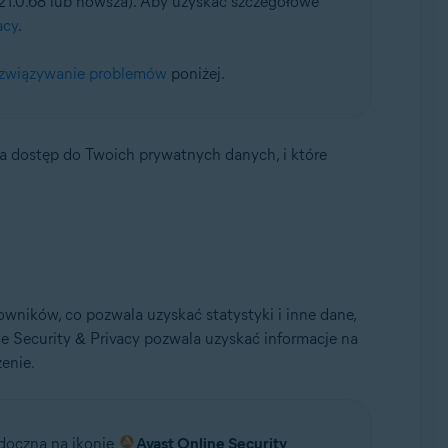
21.0.68 lub nowsza). Aby uzyskać szczegółowe
acy
.
związywanie problemów
poniżej.
4-bitowa
ma dostęp do Twoich prywatnych danych, i które
ników, co pozwala uzyskać statystyki i inne dane,
e Security & Privacy pozwala uzyskać informacje na
enie.
idoczna na ikonie
Avast Online Security