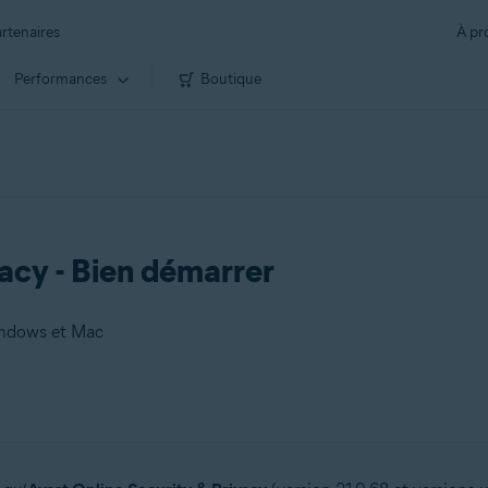
rtenaires
À pr
Performances
Boutique
acy - Bien démarrer
Windows et Mac
 Mac