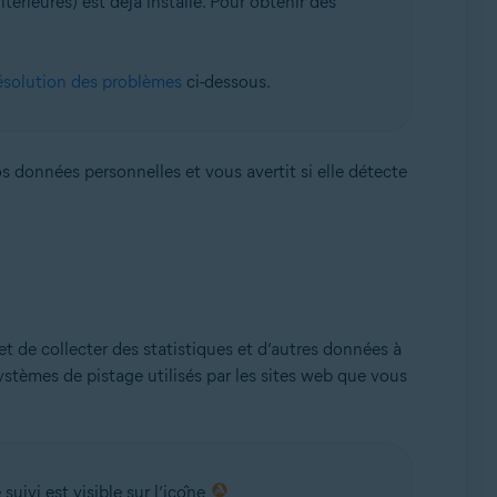
ltérieures) est déjà installé. Pour obtenir des
solution des problèmes
ci-dessous.
ck 1 (32/64 bits)
s données personnelles et vous avertit si elle détecte
met de collecter des statistiques et d’autres données à
ystèmes de pistage utilisés par les sites web que vous
uivi est visible sur l’icône