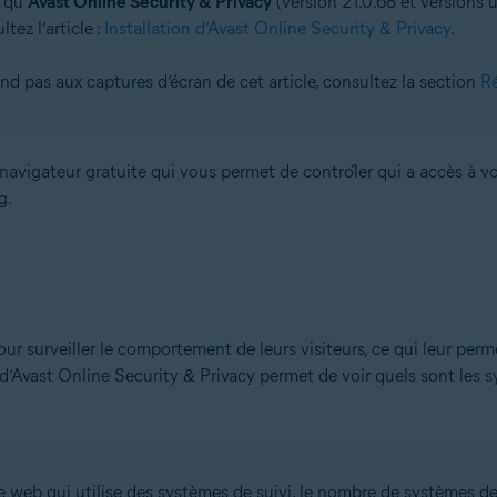
 qu’
Avast Online Security & Privacy
(version 21.0.68 et versions u
tez l’article :
Installation d’Avast Online Security & Privacy
.
on
n (32/64 bits)
nd pas aux captures d’écran de cet article, consultez la section
Ré
 bits)
bits)
Familiale Premium/Professionnel/Entreprise/Édition Intégrale - Service Pa
avigateur gratuite qui vous permet de contrôler qui a accès à vo
g.
pour surveiller le comportement de leurs visiteurs, ce qui leur per
d’Avast Online Security & Privacy permet de voir quels sont les s
 web qui utilise des systèmes de suivi, le nombre de systèmes de s