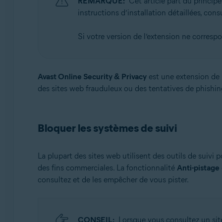
REMARQUE:
Cet article part du principe
Systèmes d'exploitation:
instructions d’installation détaillées, consul
Microsoft Windows 11 Famille/Pro/Entreprise/Éducati
Microsoft Windows 10 Famille/Pro/Entreprise/Éducatio
Si votre version de l’extension ne correspo
Microsoft Windows 8.1/Professionnel/Entreprise (32/64
Microsoft Windows 8/Professionnel/Entreprise (32/64 
Microsoft Windows 7 Édition Familiale Basique/Édition 
Avast Online Security & Privacy
est une extension de n
des sites web frauduleux ou des tentatives de phishin
Apple macOS 14.x (Sonoma)
Apple macOS 13.x (Ventura)
Apple macOS 12.x (Monterey)
Bloquer les systèmes de suivi
Apple macOS 11.x (Big Sur)
Apple macOS 10.15.x (Catalina)
Apple macOS 10.14.x (Mojave)
La plupart des sites web utilisent des outils de suivi 
Apple macOS 10.13.x (High Sierra)
des fins commerciales. La fonctionnalité
Anti-pistage
Apple macOS 10.12.x (Sierra)
consultez et de les empêcher de vous pister.
CONSEIL:
Lorsque vous consultez un site