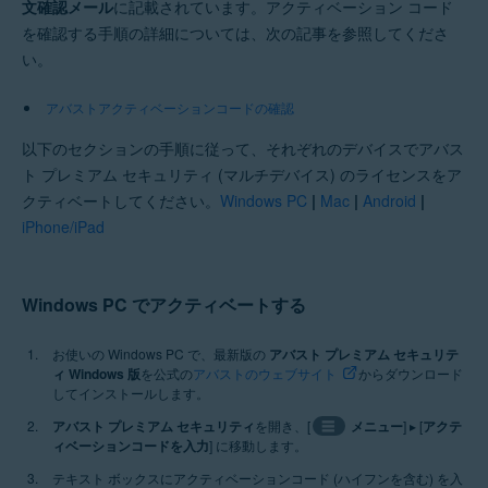
文確認メール
に記載されています。アクティベーション コード
を確認する手順の詳細については、次の記事を参照してくださ
い。
アバストアクティベーションコードの確認
以下のセクションの手順に従って、それぞれのデバイスでアバス
ト プレミアム セキュリティ (マルチデバイス) のライセンスをア
クティベートしてください。
Windows PC
|
Mac
|
Android
|
iPhone/iPad
Windows PC でアクティベートする
お使いの Windows PC で、最新版の
アバスト プレミアム セキュリテ
ィ Windows 版
を公式の
アバストのウェブサイト
からダウンロード
してインストールします。
アバスト プレミアム セキュリティ
を開き、[
☰
メニュー
] ▸ [
アクテ
ィベーションコードを入力
] に移動します。
テキスト ボックスにアクティベーションコード (ハイフンを含む) を入