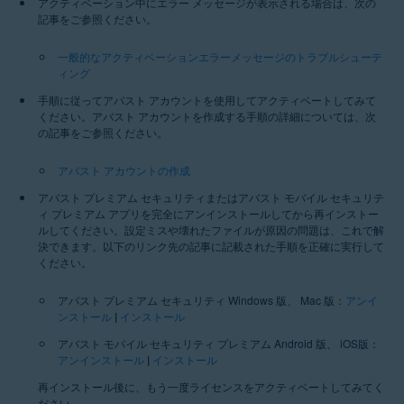
アクティベーション中にエラー メッセージが表示される場合は、次の
記事をご参照ください。
一般的なアクティベーションエラーメッセージのトラブルシューテ
ィング
手順に従ってアバスト アカウントを使用してアクティベートしてみて
ください。アバスト アカウントを作成する手順の詳細については、次
の記事をご参照ください。
アバスト アカウントの作成
アバスト プレミアム セキュリティまたはアバスト モバイル セキュリテ
ィ プレミアム アプリを完全にアンインストールしてから再インストー
ルしてください。設定ミスや壊れたファイルが原因の問題は、これで解
決できます。以下のリンク先の記事に記載された手順を正確に実行して
ください。
アバスト プレミアム セキュリティ Windows 版、 Mac 版：
アンイ
ンストール
|
インストール
アバスト モバイル セキュリティ プレミアム Android 版、 iOS版：
アンインストール
|
インストール
再インストール後に、もう一度ライセンスをアクティベートしてみてく
ださい。