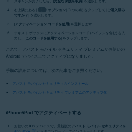
スキャンが完了したら、[
完全な保護を取得
] を選択します。
右上隅にある [
⋮
オプション
] (3 つの点) をタップして [
ご購入済み
ですか？
] を選択します。
[
アクティベーション コードを使用
] を選択します
テキスト ボックスにアクティベーションコード (ハイフンを含む) を入
力し、[
このコードを使用する
] をタップします。
これで、アバスト モバイル セキュリティ プレミアムがお使いの
Android デバイス上でアクティブになりました。
手順の詳細については、次の記事をご参照ください。
アバスト モバイル セキュリティのインストール
アバスト モバイル セキュリティ プレミアムのアクティブ化
iPhone/iPad でアクティベートする
お使いの iOS デバイスで、最新版の
アバスト モバイル セキュリティ
を
App Store
からダウンロードしてインストールします。