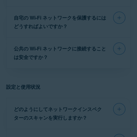
方法として利用可能なオプションをご覧くださ
い。
いいえ。ネットワークインスペクターは、無線
ネットワークインスペクターの最も一般的な検
自宅の Wi-Fi ネットワークを保護するには
ネットワーク (Wi-Fi) と有線ネットワークの両方
出のリストと、これらの問題を解決する方法を
Misfortune Cookie 脆弱性の影響を受けています
をスキャンするように設計されています。
どうすればよいですか？
説明する記事へのリンクについては、この記事
DoublePulsar による攻撃
の次のセクションをご参照ください。
デバイスはインターネットからアクセス可能です
以下のヒントをご参照ください。
公共の Wi-Fi ネットワークに接続すること
デバイスは攻撃に対して脆弱です
ネットワークインスペクターはどのような問題や脆
弱性を検出しますか？
デフォルトで、ネットワークインスペクターはホー
は安全ですか？
DNS ハイジャックが見つかりました
ム ネットワークの
自動スキャン
を定期的に実行し、
脆弱性やセキュリティの問題を確認します。自動ス
Wi-Fi のパスワードがありません
キャンを有効にしておくか、定期的に手動スキャン
空港やカフェなどの公共の Wi-Fi ネットワーク
リモート デスクトップで脆弱性が見つかりました
を実行することをおすすめします。
を使用することは、次の理由により、一般的に
Rom-0 脆弱性が見つかりました
設定と使用状況
強力なパスワードでホーム Wi-Fi ネットワークを保
プライベートな Wi-Fi ネットワーク（自宅のネ
護します。次のガイドラインに従うことをおすすめ
ットワークなど）を使用するよりも安全ではあ
ShellShock 脆弱性が見つかりました
します。
りません。
「WannaCry / DoublePulsar」攻撃に対して脆弱で
どのようにしてネットワークインスペク
す
パスワードは少なくとも 10 文字、理想的には
公共の Wi-Fi ネットワークで送受信するデータは、
12 文字以上
であるべきです。文字数が多いほ
ターのスキャンを実行しますか？
弱いまたはデフォルトのパスワード
通常、強力な暗号化方式で暗号化されていません
イ
ど、パスワードはより安全になります。
ンターネット トラフィックが適切に暗号化されてい
弱い Wi-Fi パスワード
パスワードは
他のアカウントやサービス
へのア
ない場合、ネットワークに接続している誰からも見
ネットワークインスペクターのスキャンを実行
クセスに使用するべきではありません。
弱い Wi-Fi セキュリティ
られることがあります。