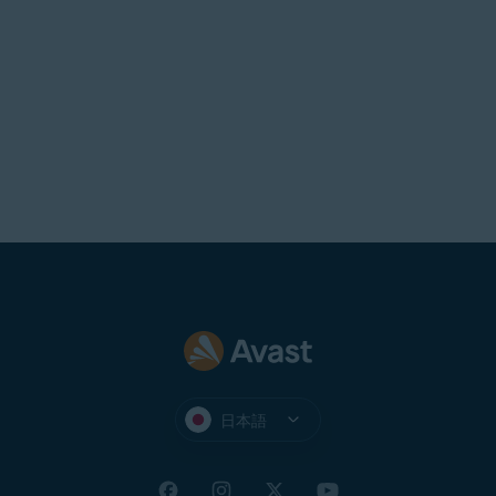
全でないネットワークでも、オンライン活動の
プライバシーが保たれるためです。Windows に
VPN がインストールされていない場合、
アバス
ト セキュアライン VPN
のライセンス購入オフ
ァーが表示されることがあります。
日本語