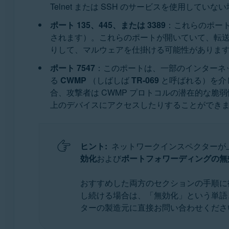
Telnet または SSH のサービスを使用してい
ポート 135、445、または 3389
：これらのポート
されます）。これらのポートが開いていて、転送
りして、マルウェアを仕掛ける可能性がありま
ポート 7547
：このポートは、一部のインターネ
る
CWMP
（しばしば
TR-069
と呼ばれる）を介
合、攻撃者は CWMP プロトコルの潜在的な
上のデバイスにアクセスしたりすることができ
ヒント:
ネットワークインスペクターが
効化
および
ポートフォワーディングの無
おすすめした両方のセクションの手順に
し続ける場合は、「無効化」という単語
ターの製造元に直接お問い合わせくださ