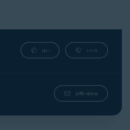
ターの提供元にお問い合わせください。こ
ルーターに適用されるものや、他のすべ
ターの管理ページを開きます。
のルーターのモデルの説明書をご参照く
ターの提供元にお問い合わせください。こ
ルーターの管理ページを開きます。
la
|
NEC
|
Sagem/Sagemcom
|
はい
いいえ
ターの提供元にお問い合わせください。こ
。
CL
を選択し、各
サービス タイプ
確認します。
お問い合わせ
す。
ページを開きます。
とを確認します。［
適用
］を選択して、変
す。
ターの提供元にお問い合わせください。こ