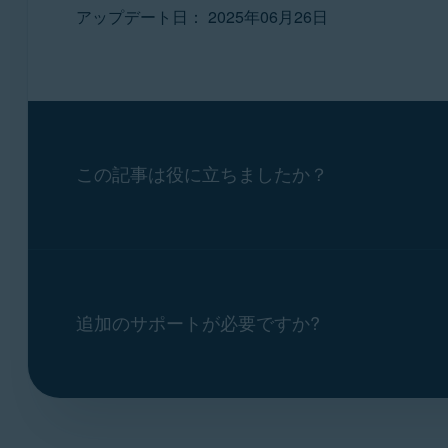
ルーターの設定に一致する以下
ルーターの
ユーザー名
と
パスワ
アップデート日： 2025年06月26日
2.
注意:
れは通常、インターネット サー
ネットワークインスペクターの結
ルーターにはさまざまな種
［
Maintenance
］ ▸ ［
Device Ad
1.
［
詳細
］ ▸ ［
ファイアウォール
てのルーターに適用できる一般
［
接続
］ ▸ ［
管理
］の順に移動
TRENDnet 無線ルーターの設定方法：
ださい。さらにサポートが必要な
3.
または
ルーターの設定に一致する以下
ルーターの
ユーザー名
と
パスワ
ルーターの設定に一致する以下
以下はその他のルーターのブラ
ルーターの設定に一致する以下
2.
れは通常、インターネット サー
ネットワークインスペクターの結
1.
Apple
［
管理
］ ▸ ［
|
AT&T
管理
］ ▸ ［
|
Dell
リモー
|
Dra
［
詳細
］ ▸ ［
高度なセットアッ
［
リモート管理の有効化
］が［
Speedefy
［
ACL
］を［
|
Ubiquiti
無効
］に設定しま
|
UniFi
この記事は役に立ちましたか？
4.
または
または
ルーターの設定に一致する以下
ルーターの
ユーザー名
と
パスワ
4.
または
［
リモート管理
］の下のボック
2.
れは通常、インターネット サー
3.
［
詳細
］ ▸ ［
リモート管理
］の
［
管理
］または［
リモート管理
［
詳細
］ ▸ ［
システム
］ ▸ ［
管
ファイアウォール
設定でのみリ
または
無線ルーターを設定するには、次の手順に従
4.
（
HTTP
,、
ACL
など）の
アクセ
または
または
［
詳細
］ ▸ ［
セットアップ
］ ▸ 
追加のサポートが必要ですか?
［
リモート管理
］オプションで
3.
［
保存
］または［
設定を保存
］
3.
［
管理
］ ▸ ［
リモート管理
］の
5.
［
ネットワーク インスペクターの結
セキュリティー
］ ▸ ［
リモー
1.
［
送信
］を選択して変更を確定
5.
［
リモート管理
］の下の［
リモ
［
または
適用
］または［
設定を保存
］
5.
4.
更を確定します。
ルーターの設定に一致する以下
ルーターの
ユーザー名
と
パスワ