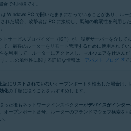
ない場合でも同様です。
は Windows PC で開いたままになっていることがあり、
された場合、攻撃者は PC に接続し、既知の脆弱性を利用し
す。
ットサービスプロバイダー（ISP）が、設定サーバーを介して
して、顧客のルーターをリモート管理するために使用されていま
脆弱性を利用して、ルーターにアクセスし、マルウェアを仕込ん
ます。この脆弱性に関する詳細な情報は、
アバスト ブログ
で
上記に
リストされていない
オープンポートを検出した場合は、
効化
の手順に従うことをおすすめします。
従った後もネットワークインスペクターが
デバイスがインター
、オープンポート番号、ルーターのブランドでウェブ検索をお
い。