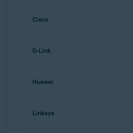
ASUS にお問い合わせください
Cisco
注意:
Belkin
にはさまざまな種類
説明については、特定のルータ
ASUS 無線ルーターの設定方法：
Belkin にお問い合わせください
D-Link
注意:
ネットワーク インスペクターの結
Cisco
にはさまざまな種類
1.
明については、特定のルーター
Belkin 無線ルーターの設定方法：
Cisco にお問い合わせください
ルーターの
ユーザー名
と
パスワ
Huawei
2.
注意:
れは通常、インターネット サー
ネットワークインスペクターの結
D-Link
にはさまざまな種
1.
説明については、特定のルータ
Cisco 無線ルーターの設定方法：
D-Link にお問い合わせください
ルーターの設定に一致する以下
ルーターの
ユーザー名
と
パスワ
Linksys
2.
注意:
れは通常、インターネット サー
ネットワークインスペクターの結
Huawei
にはさまざまな種
1.
説明については、特定のルータ
［
高度な設定
］ ▸ ［
管理
］ ▸ ［
D-Link 無線ルーターの設定方法：
Huawei にお問い合わせください