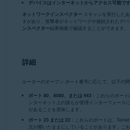
デバイスはインターネットからアクセス可能で
Avast One
アバスト プレミアム セキュリティ
ネットワークインスペクター
スキャンを実行したあと
アバスト 無料アンチウイルス
ト
があり、攻撃者がネットワークや接続されたデバ
ンスペクター
結果画面で確認することができます。
オペレーティング システム:
Windows と MacOS
詳細
ルーターのオープン ポート番号に応じて、以下の
ポート 80、8080、または 443
：これらのポート
ンターネット上の誰もが管理インターフェース
があることを意味します。
ポート 23 または 22
：これらのポートは、Telne
元が開いたままにしていることがあります。こ