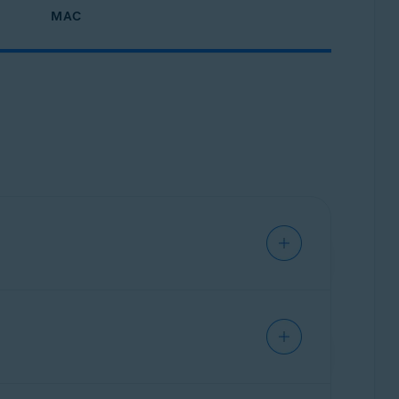
MAC
e, 32 o 64 bits
 en peligro sus datos confidenciales o los
ca para que pueda ver si alguien está usando la
n cómo resolver estos problemas, consulte este
uando analice su
red doméstica
. Haga clic en