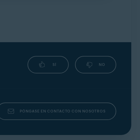
ibido a través de la red normalmente estará
mbargo, si usa una
red Wi-Fi pública
(por
atacantes usan redes wifi públicas para
os datos.
ca, independientemente de si detecta algún
rados adecuadamente y se mantendrá la
ac, es posible que el Inspector de red muestre
SÍ
NO
PÓNGASE EN CONTACTO CON NOSOTROS