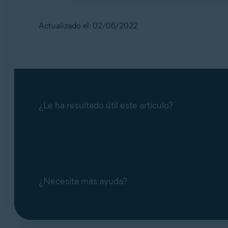
Si se conecta a Internet mediante una
red pri
protegido mediante cifrado. El cifrado funcio
ejemplo, en un aeropuerto o una cafetería), su
Actualizado el: 02/06/2022
interceptar datos confidenciales, como credenc
El Inspector de red siempre recomienda usar u
problema específico o no durante un análisis
privacidad de su actividad en Internet, inclus
una oferta para comprar una suscripción de
Av
¿Le ha resultado útil este artículo?
¿Necesita más ayuda?