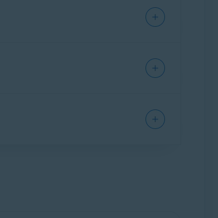
bles para resolverla.
eguridad.
sar una red Wi-Fi privada (por ejemplo, su red
res
. Cuantos más caracteres utilice, más
eguro. Si el tráfico de Internet no se cifra
ácil de memorizar, pero que no sea predecible.
red falsa, el atacante puede interceptar