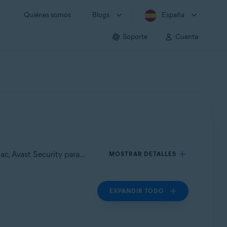
Quiénes somos
Blogs
España
Soporte
Cuenta
Se aplica a Avast Premium Security para Windows, Avast Free Antivirus para Windows, Avast Premium Security para Mac, Avast Security para Mac
MOSTRAR DETALLES
EXPANDIR TODO