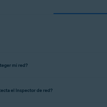
n
- 32 o 64 bits
ional/Enterprise/Ultimate - Service Pack 1 con Convenient Rollup Updat
teger mi red?
ca de vulnerabilidades y problemas de seguridad que puedan poner
e red muestra qué dispositivos están conectados a la red domésti
ecta el Inspector de red?
Inspector de red más habituales y enlaces a artículos que explica
blemas más habituales que el Inspector de red podría detectar c