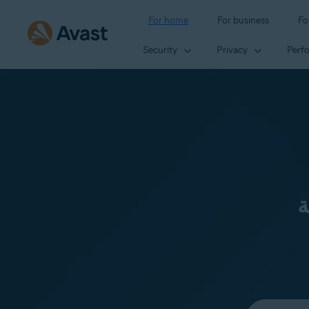
For home
For business
Fo
Security
Privacy
Perf
ة
Select