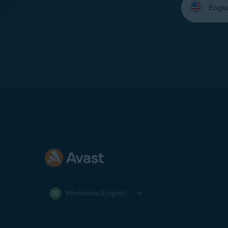
your
language:
Worldwide (English)