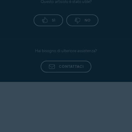
Questo articolo è stato utile?
verrà addebitato.
l’abbonamento
.
Nel ticket di supporto, fornire tutte le informazioni
disponibili, inclusi:
Fare riferimento a questo articolo
SÌ
NO
per informazioni su
come si
annulla un abbonamento
.
Nome
ID ordine
ID ticket (se applicabile)
Hai bisogno di ulteriore assistenza?
Fornire inoltre il maggior numero di dati possibile,
ad esempio il nome dell’agente che si è occupato
CONTATTACI
della richiesta, un riepilogo del problema originario
e qualsiasi altra informazione pertinente.