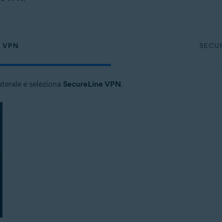
E VPN
SECU
laterale e seleziona
SecureLine VPN
.