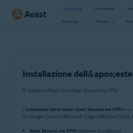
Per privati
Per aziende
Per
Sicurezza
Privacy
Pres
Installazione dell&apos;es
Si applica a Avast One, Avast SecureLine VPN
L'
estensione del browser Avast SecureLine VPN
è un 
Prodotti:
su Google Chrome, Microsoft Edge e Mozilla Firefox. L
Avast One
Avast SecureLine VPN
(versione standalone)
Avast SecureLine VPN