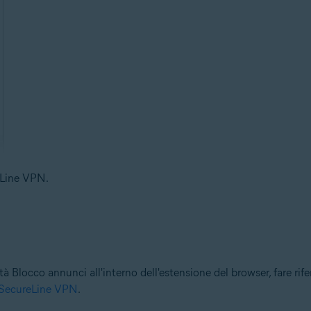
eLine VPN.
tà Blocco annunci all'interno dell'estensione del browser, fare rif
t SecureLine VPN
.