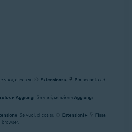
Se vuoi, clicca su
Extensions
▸
Pin
accanto ad
irefox
▸
Aggiungi
. Se vuoi, seleziona
Aggiungi
tensione
. Se vuoi, clicca su
Estensioni
▸
Fissa
l browser.