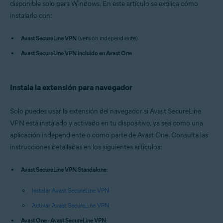
disponible solo para Windows. En este artículo se explica cómo
Sistemas operativos:
instalarlo con:
Windows
Avast SecureLine VPN
(versión independiente)
Avast SecureLine VPN incluido en Avast One
Instala la extensión para navegador
Solo puedes usar la extensión del navegador si Avast SecureLine
VPN está instalado y activado en tu dispositivo, ya sea como una
aplicación independiente o como parte de Avast One. Consulta las
instrucciones detalladas en los siguientes artículos:
Avast SecureLine VPN Standalone
:
Instalar Avast SecureLine VPN
Activar Avast SecureLine VPN
Avast One - Avast SecureLine VPN
: