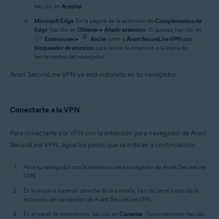
haz clic en
Aceptar
.
Microsoft Edge
: En la página de la extensión de
Complementos de
Edge
, haz clic en
Obtener
▸
Añadir extensión
. Si quieres, haz clic en
Extensiones
▸
Anclar
junto a
Avast SecureLine VPN con
bloqueador de anuncios
para anclar la extensión a la barra de
herramientas del navegador.
Avast SecureLine VPN ya está instalado en tu navegador.
Conectarte a la VPN
Para conectarte a la VPN con la extensión para navegador de Avast
SecureLine VPN, sigue los pasos que se indican a continuación:
Abre tu navegador con la extensión para navegador de Avast SecureLine
VPN.
En la esquina superior derecha de la pantalla, haz clic en el icono de la
extensión del navegador de Avast SecureLine VPN.
En el panel de extensiones, haz clic en
Conectar
. Opcionalmente, haz clic