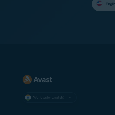
your
language:
Worldwide (English)