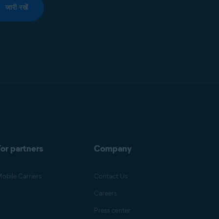
जारी रखें
or partners
Company
obile Carriers
Contact Us
Careers
Press center