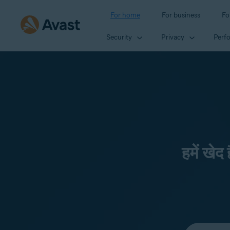
For home
For business
Fo
Security
Privacy
Perf
हमें खेद
Select