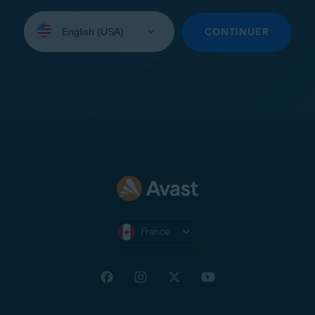
Sélectionnez
une
CONTINUER
langue:
France