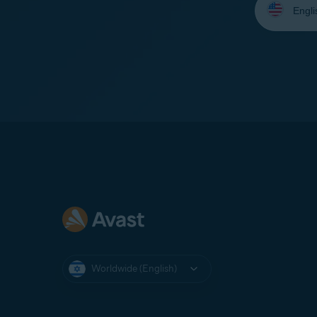
your
language:
Worldwide (English)