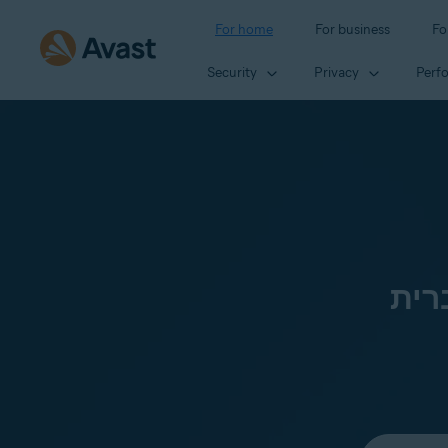
For home
For business
Fo
Security
Privacy
Perf
רית
Select