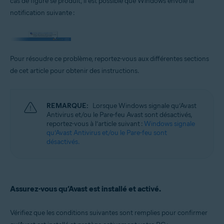
cas de figure se produit, il est possible que Windows envoie la
Systèmes d'exploitation:
notification suivante :
Microsoft Windows 11 Famille/Pro/Entreprise/Éducation
Microsoft Windows 10 Famille/Pro/Entreprise/Éducation (32/64 bits)
Microsoft Windows 8.1/Professionnel/Entreprise (32/64 bits)
Microsoft Windows 8/Professionnel/Entreprise (32/64 bits)
Microsoft Windows 7 Édition Familiale Basique/Édition Familiale
Pour résoudre ce problème, reportez-vous aux différentes sections
Premium/Professionnel/Entreprise/Édition Intégrale - Service Pack 1
de cet article pour obtenir des instructions.
avec mise à jour cumulative de commodité (32/64 bits)
REMARQUE:
Lorsque Windows signale qu’Avast
Antivirus et/ou le Pare-feu Avast sont désactivés,
reportez-vous à l’article suivant :
Windows signale
qu’Avast Antivirus et/ou le Pare-feu sont
désactivés.
Assurez-vous qu’Avast est installé et activé.
Vérifiez que les conditions suivantes sont remplies pour confirmer