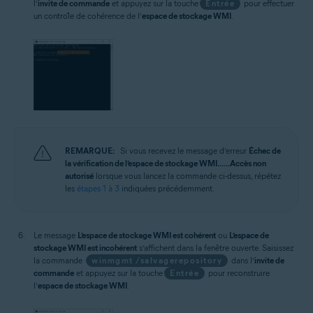
l’
invite de commande
et appuyez sur la touche
Entrée
pour effectuer
un contrôle de cohérence de l’
espace de stockage WMI
.
REMARQUE:
Si vous recevez le message d’erreur
Échec de
la vérification de l’espace de stockage WMI... ...Accès non
autorisé
lorsque vous lancez la commande ci-dessus, répétez
les
étapes 1 à 3
indiquées précédemment.
Le message
L’espace de stockage WMI est cohérent
ou
L’espace de
stockage WMI est incohérent
s’affichent dans la fenêtre ouverte. Saisissez
la commande
winmgmt /salvagerepository
dans l’
invite de
commande
et appuyez sur la touche
Entrée
pour reconstruire
l’
espace de stockage WMI
.