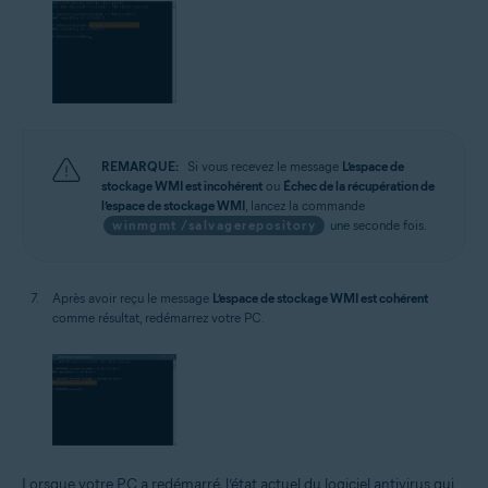
REMARQUE:
Si vous recevez le message
L’espace de
stockage WMI est incohérent
ou
Échec de la récupération de
l’espace de stockage WMI
, lancez la commande
winmgmt /salvagerepository
une seconde fois.
Après avoir reçu le message
L’espace de stockage WMI est cohérent
comme résultat, redémarrez votre PC.
Lorsque votre PC a redémarré, l’état actuel du logiciel antivirus qui