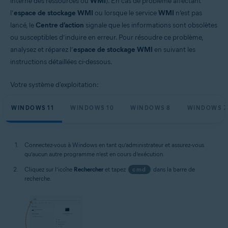
interne des ressources ou
WMI
). En cas de problème affectant
l’
espace de stockage WMI
ou lorsque le service
WMI
n’est pas
lancé, le
Centre d’action
signale que les informations sont obsolètes
ou susceptibles d’induire en erreur. Pour résoudre ce problème,
analysez et réparez l’
espace de stockage WMI
en suivant les
instructions détaillées ci-dessous.
Votre système d'exploitation:
WINDOWS 11
WINDOWS 10
WINDOWS 8
WINDOWS 7
Connectez-vous à Windows en tant qu’administrateur et assurez-vous
qu’aucun autre programme n’est en cours d’exécution.
Cliquez sur l’icône
Rechercher
et tapez
cmd
dans la barre de
recherche.