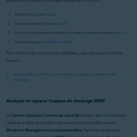
qu’Avast est installé et protège activement votre PC :
Avast Antivirus est
installé
.
Votre abonnement Avast est
actif
.
La version du programme Avast et la base de données virale sont
à jour
.
Avast indique que
vous êtes protégé
.
Pour obtenir des instructions détaillées, reportez-vous à l’article
suivant :
Vérifier qu’Avast Antivirus est installé et protège activement votre
ordinateur
Analyser et réparer l’espace de stockage WMI
Le
Centre d’actions
/
Centre de sécurité
obtient des informations
relatives à l’état actuel des logiciels antivirus installés via son
Windows Management Instrumentation
(Système de gestion