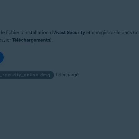
e fichier d’installation d’
Avast Security
et enregistrez-le dans un
ossier
Téléchargements
).
téléchargé.
t_security_online.dmg