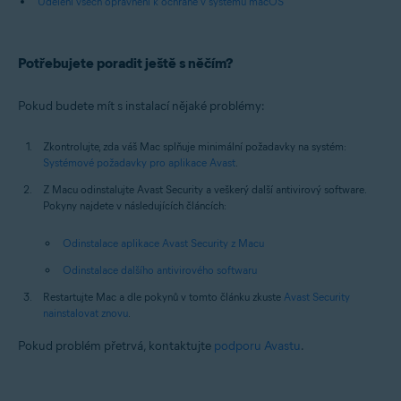
Udělení všech oprávnění k ochraně v systému macOS
Potřebujete poradit ještě s něčím?
Pokud budete mít s instalací nějaké problémy:
Zkontrolujte, zda váš Mac splňuje minimální požadavky na systém:
Systémové požadavky pro aplikace Avast
.
Z Macu odinstalujte Avast Security a veškerý další antivirový software.
Pokyny najdete v následujících článcích:
Odinstalace aplikace Avast Security z Macu
Odinstalace dalšího antivirového softwaru
Restartujte Mac a dle pokynů v tomto článku zkuste
Avast Security
nainstalovat znovu
.
Pokud problém přetrvá, kontaktujte
podporu Avastu
.