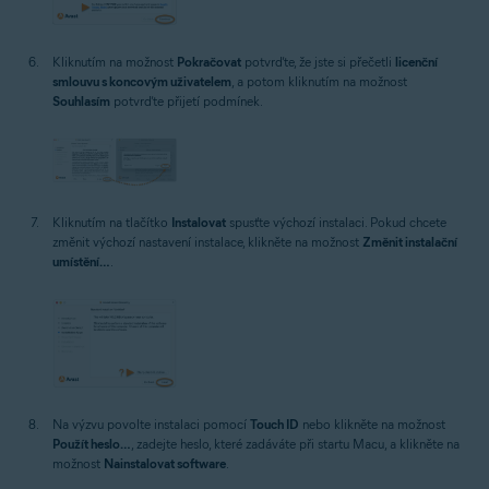
Kliknutím na možnost
Pokračovat
potvrďte, že jste si přečetli
licenční
smlouvu s koncovým uživatelem
, a potom kliknutím na možnost
Souhlasím
potvrďte přijetí podmínek.
Kliknutím na tlačítko
Instalovat
spusťte výchozí instalaci. Pokud chcete
změnit výchozí nastavení instalace, klikněte na možnost
Změnit instalační
umístění…
.
Na výzvu povolte instalaci pomocí
Touch ID
nebo klikněte na možnost
Použít heslo…
, zadejte heslo, které zadáváte při startu Macu, a klikněte na
možnost
Nainstalovat software
.