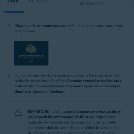
GMAIL
OUTLOOK
MESSAGERIE
Cliquez sur
Se connecter
pour ouvrir Gmail, puis connectez-vous à votre
compte Gmail.
Pour configurer votre boîte de réception avec la Défense des e-mails,
cochez les cases situées à côté de
Consulter et modifier vos libellés d’e-
mails
et
Lire, composer et envoyer des e-mails à partir de votre compte
Gmail
, puis cliquez sur
Continuer
.
REMARQUE:
L’autorisation
Lire, composer et envoyer des e-
mails à partir de votre compte Gmail
est une exigence des
règles de l’API Google pour les applications tierces. Cette
autorisation doit être accordée pour vérifier les e-mails afin
de détecter un contenu suspect et attribuer une étiquette