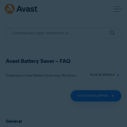
Avast Battery Saver – FAQ
S’applique à Avast Battery Saver pour Windows
PLUS DE DÉTAILS
TOUT DÉVELOPPER
Produits:
Avast Battery Saver 22.x pour Windows
Systèmes d'exploitation:
Général
Microsoft Windows 11 Famille/Pro/Entreprise/Éducation