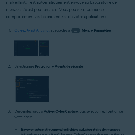
malveillant, il est automatiquement envoyé au Laboratoire de
menaces Avast pour analyse. Vous pouvez modifier ce
comportement via les paramètres de votre application :
Ouvrez Avast Antivirus
et accédez à
☰
Menu
▸
Paramètres
.
Sélectionnez
Protection
▸
Agents de sécurité
.
Descendez jusqu’à
Activer CyberCapture
, puis sélectionnez l’option de
votre choix :
Envoyer automatiquement les fichiers au Laboratoire de menaces
(sélectionnée par défaut) : lorsque CyberCapture détecte un fichier