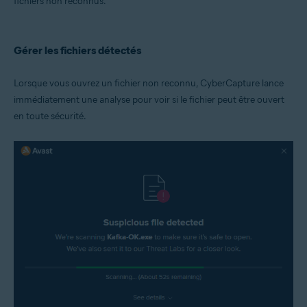
fichiers non reconnus.
Systèmes d'exploitation:
Microsoft Windows 11 Famille/Pro/Entreprise/Éducation
Microsoft Windows 10 Famille/Pro/Entreprise/Éducation (32/64 bits)
Gérer les fichiers détectés
Microsoft Windows 8.1/Professionnel/Entreprise (32/64 bits)
Microsoft Windows 8/Professionnel/Entreprise (32/64 bits)
Microsoft Windows 7 Édition Familiale Basique/Édition Familiale
Lorsque vous ouvrez un fichier non reconnu, CyberCapture lance
Premium/Professionnel/Entreprise/Édition Intégrale - Service Pack 1
immédiatement une analyse pour voir si le fichier peut être ouvert
avec mise à jour cumulative de commodité (32/64 bits)
en toute sécurité.