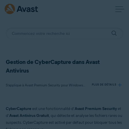
Gestion de CyberCapture dans Avast
Antivirus
S’applique à Avast Premium Security pour Windows, Avast Antivirus Gratuit pour Windows
PLUS DE DÉTAILS
Produits:
CyberCapture
est une fonctionnalité d’
Avast Premium Security
et
Avast Premium Security 22.x pour Windows
d’
Avast Antivirus Gratuit
, qui détecte et analyse les fichiers rares ou
Avast Antivirus Gratuit 22.x pour Windows
suspects. CyberCapture est activé par défaut pour bloquer tous les