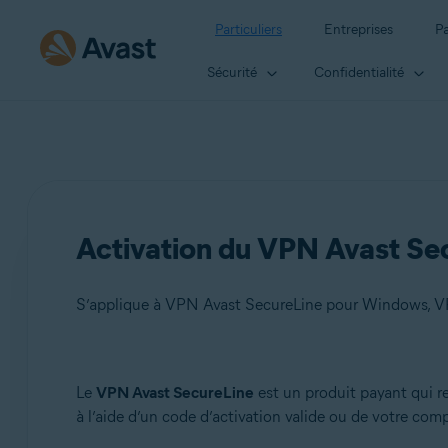
Particuliers
Entreprises
Pa
Sécurité
Confidentialité
Activation du VPN Avast Se
Produits:
Le
VPN Avast SecureLine
est un produit payant qui 
à l’aide d’un code d’activation valide ou de votre com
VPN Avast SecureLine 5.x pour Windows
VPN Avast SecureLine 4.x pour Mac