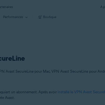
rtenaires
À p
Performances
Boutique
cureLine
requiert un abonnement. Après avoir
installé le VPN Avast Secure
pte Avast.