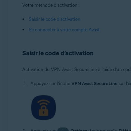
Votre méthode d’activation :
Google Android 6.0 (Marshmallow, API 23) ou version u
Saisir le code d’activation
Apple iOS 14.0 ou version ultérieure
Se connecter à votre compte Avast
Saisir le code d’activation
Activation du VPN Avast SecureLine à l’aide d’un code
Appuyez sur l’icône
VPN Avast SecureLine
sur l’é
Appuyez sur
Options
(trois points) ▸
Déjà