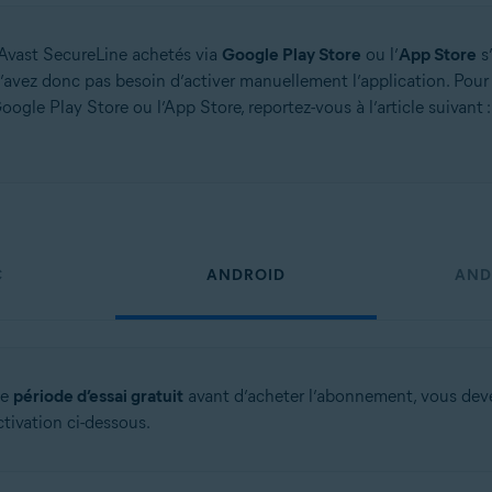
vast SecureLine achetés via
Google Play Store
ou l’
App Store
s
 n’avez donc pas besoin d’activer manuellement l’application. Pour
le Play Store ou l’App Store, reportez-vous à l’article suivant 
on
n (32/64 bits)
 bits)
bits)
Familiale Premium/Professionnel/Entreprise/Édition Intégrale - Service Pa
C
ANDROID
AND
ne
période d’essai gratuit
avant d’acheter l’abonnement, vous de
ctivation ci-dessous.