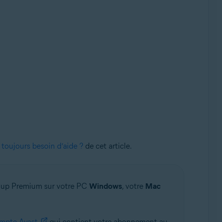
toujours besoin d’aide ?
de cet article.
anup Premium sur votre PC
Windows
, votre
Mac
mpte Avast
qui contient votre abonnement au