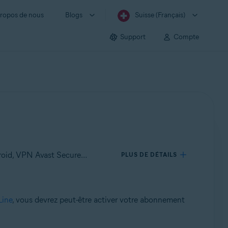
ropos de nous
Blogs
Suisse (Français)
Support
Compte
S’applique à VPN Avast SecureLine pour Windows, VPN Avast SecureLine pour Mac, VPN Avast SecureLine pour Android, VPN Avast SecureLine pour iOS
PLUS DE DÉTAILS
Line
, vous devrez peut-être activer votre abonnement