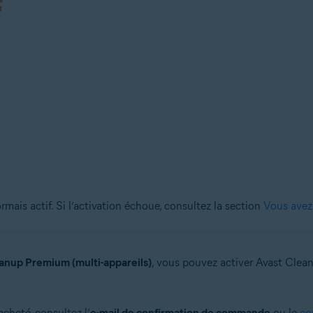
is actif. Si l’activation échoue, consultez la section
Vous avez 
anup Premium (multi-appareils)
, vous pouvez activer Avast Cle
cheté, consultez l’
e-mail de confirmation de commande
ou le
co