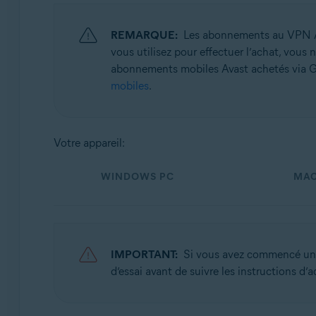
VPN Avast SecureLine 6.x pour Android
VPN Avast SecureLine 6.x pour iOS
REMARQUE:
Les abonnements au VPN A
vous utilisez pour effectuer l’achat, vous
Systèmes d'exploitation:
abonnements mobiles Avast achetés via Goog
Microsoft Windows 11 Famille/Pro/Entreprise/Éducati
mobiles
.
Microsoft Windows 10 Famille/Pro/Entreprise/Éducatio
Microsoft Windows 8.1/Professionnel/Entreprise (32/64
Microsoft Windows 8/Professionnel/Entreprise (32/64 
Votre appareil:
Microsoft Windows 7 Édition Familiale Basique/Édition 
WINDOWS PC
MA
Apple macOS 14.x (Sonoma)
Apple macOS 13.x (Ventura)
Apple macOS 12.x (Monterey)
Apple macOS 11.x (Big Sur)
Apple macOS 10.15.x (Catalina)
IMPORTANT:
Si vous avez commencé u
Apple macOS 10.14.x (Mojave)
d’essai avant de suivre les instructions d’a
Apple macOS 10.13.x (High Sierra)
Apple macOS 10.12.x (Sierra)