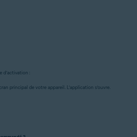
ltérieure
 d’activation :
cran principal de votre appareil. L’application s’ouvre.
 commandé ?
,