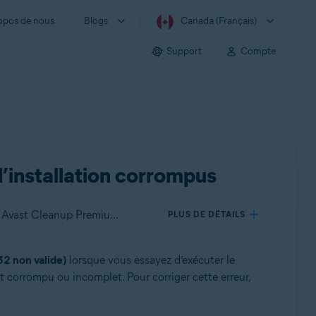
opos de nous
Blogs
Canada (Français)
Support
Compte
d’installation corrompus
S’applique à Avast One pour Windows, Avast Premium Security pour Windows, Avast Antivirus Gratuit pour Windows, Avast Cleanup Premium pour Windows, VPN Avast SecureLine pour Windows, Avast AntiTrack Premium pour Windows, Avast Driver Updater pour Windows, Avast Battery Saver pour Windows, Avast BreachGuard pour Windows
PLUS DE DÉTAILS
32 non valide)
lorsque vous essayez d’exécuter le
t corrompu ou incomplet. Pour corriger cette erreur,