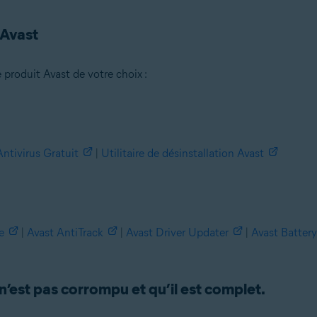
 Avast
 produit Avast de votre choix :
Antivirus Gratuit
|
Utilitaire de désinstallation Avast
se/Éducation
e/Éducation (32/64 bits)
 bits)
bits)
e
|
Avast AntiTrack
|
Avast Driver Updater
|
Avast Battery
 Familiale Premium/Professionnel/Entreprise/Édition Intégrale - Service P
 n’est pas corrompu et qu’il est complet.