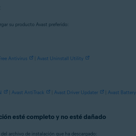
t
rgar su producto Avast preferido:
Free Antivirus
|
Avast Uninstall Utility
n
- 32 o 64 bits
N
|
Avast AntiTrack
|
Avast Driver Updater
|
Avast Battery
ional/Enterprise/Ultimate - Service Pack 1 con Convenient Rollup Updat
ación esté completo y no esté dañado
d del archivo de instalación que ha descargado: