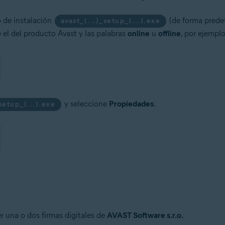
o de instalación
(de forma predet
avast_(...)_setup_(...).exe
e el del producto Avast y las palabras
online
u
offline
, por ejempl
y seleccione
Propiedades
.
_setup_(...).exe
er una o dos firmas digitales de
AVAST Software s.r.o.