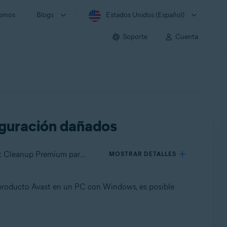
somos
Blogs
Estados Unidos (Español)
Soporte
Cuenta
figuración dañados
Se aplica a Avast One para Windows, Avast Premium Security para Windows, Avast Free Antivirus para Windows, Avast Cleanup Premium para Windows, Avast SecureLine VPN para Windows, Avast AntiTrack Premium para Windows, Avast Driver Updater para Windows, Avast Battery Saver para Windows, Avast BreachGuard para Windows
MOSTRAR DETALLES
n producto Avast en un PC con Windows, es posible