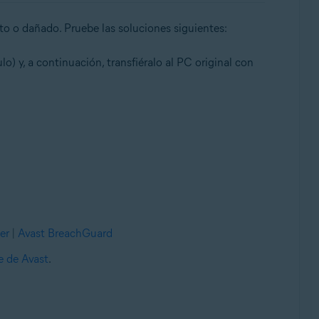
eto o dañado. Pruebe las soluciones siguientes:
o) y, a continuación, transfiéralo al PC original con
er
|
Avast BreachGuard
e de Avast
.