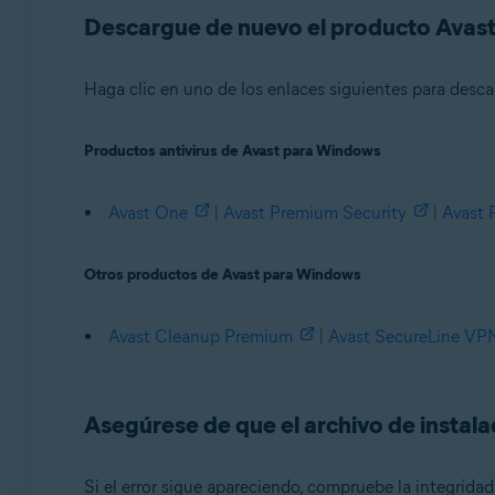
Avast Free Antivirus 21.x para Windows
Descargue de nuevo el producto Avas
Avast Cleanup Premium 21.x para Windows
Avast SecureLine VPN 5.x para Windows
Haga clic en uno de los enlaces siguientes para desca
Avast AntiTrack Premium 2.x para Windows
Avast Driver Updater 2.x para Windows
Productos antivirus de Avast para Windows
Avast Battery Saver 19.x para Windows
Avast BreachGuard 20.x para Windows
Avast One
|
Avast Premium Security
|
Avast 
Sistemas operativos:
Microsoft Windows 11 Home/Pro/Enterprise/Educatio
Otros productos de Avast para Windows
Microsoft Windows 10 Home/Pro/Enterprise/Education 
Microsoft Windows 8.1/Pro/Enterprise - 32 o 64 bits
Avast Cleanup Premium
|
Avast SecureLine VP
Microsoft Windows 8/Pro/Enterprise - 32 o 64 bits
Microsoft Windows 7 Home Basic/Home Premium/Profess
Asegúrese de que el archivo de instal
Si el error sigue apareciendo, compruebe la integrida