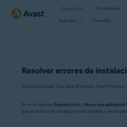
Para el hogar
Para empresas
Seguridad
Privacidad
Resolver errores de instala
Si ve los errores
Paquete roto
o
No es una aplicación
Productos:
que el archivo de instalación esté dañado o incompleto
Avast One 21.x para Windows
Avast Premium Security 21.x para Windows