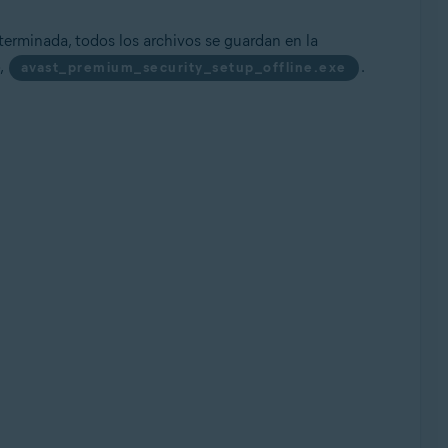
erminada, todos los archivos se guardan en la
o,
.
avast_premium_security_setup_offline.exe