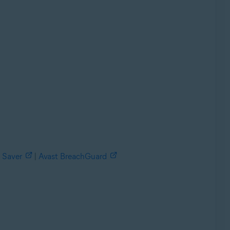
 Saver
|
Avast BreachGuard
e, 32 o 64 bits