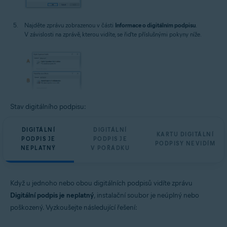
Najděte zprávu zobrazenou v části
Informace o digitálním podpisu
.
V závislosti na zprávě, kterou vidíte, se řiďte příslušnými pokyny níže.
Stav digitálního podpisu:
DIGITÁLNÍ
DIGITÁLNÍ
KARTU DIGITÁLNÍ
PODPIS JE
PODPIS JE
PODPISY NEVIDÍM
NEPLATNÝ
V POŘÁDKU
Když u jednoho nebo obou digitálních podpisů vidíte zprávu
Digitální podpis je neplatný
, instalační soubor je neúplný nebo
poškozený. Vyzkoušejte následující řešení: