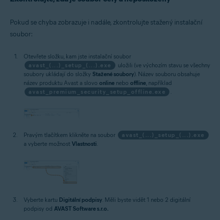
Pokud se chyba zobrazuje i nadále, zkontrolujte stažený instalační
soubor:
Otevřete složku, kam jste instalační soubor
avast_(...)_setup_(...).exe
uložili (ve výchozím stavu se všechny
soubory ukládají do složky
Stažené soubory
). Název souboru obsahuje
název produktu Avast a slovo
online
nebo
offline
, například
avast_premium_security_setup_offline.exe
.
Pravým tlačítkem klikněte na soubor
avast_(...)_setup_(...).exe
a vyberte možnost
Vlastnosti
.
Vyberte kartu
Digitální podpisy
. Měli byste vidět 1 nebo 2 digitální
podpisy od
AVAST Software s.r.o.