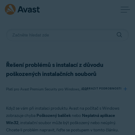
Řešení problémů s instalací z důvodu
poškozených instalačních souborů
ZOBRAZIT PODROBNOSTI
Platí pro Avast Premium Security pro Windows, Avast Free Antivirus pro Windows, Avast Cleanup Premium pro Windows, Avast SecureLine VPN pro Windows, Avast AntiTrack Premium pro Windows, Avast Driver Updater pro Windows, Avast Battery Saver pro Windows, Avast BreachGuard pro Windows
Když se vám při instalaci produktu Avast na počítač s Windows
Produkty:
zobrazuje chyba
Poškozený balíček
nebo
Neplatná aplikace
Avast Premium Security 21.x pro Windows
Win32
, instalační soubor může být poškozený nebo neúplný.
Avast Free Antivirus 21.x pro Windows
Chcete-li problém napravit, řiďte se postupem v tomto článku.
Avast Cleanup Premium 21.x pro Windows