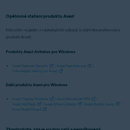
Avast SecureLine VPN 5.x pro Windows
Avast AntiTrack Premium 2.x pro Windows
Avast Driver Updater 2.x pro Windows
Opětovné stažení produktu Avast
Avast Battery Saver 19.x pro Windows
Avast BreachGuard 20.x pro Windows
Kliknutím na jeden z následujících odkazů si stáhněte preferovaný
Operační systémy:
produkt Avast:
Microsoft Windows 11 Home / Pro / Enterprise / Education
Microsoft Windows 10 Home / Pro / Enterprise / Education – 32/64bitový
Produkty Avast Antivirus pro Windows
Microsoft Windows 8.1 / Pro / Enterprise – 32/64bitový
Microsoft Windows 8 / Pro / Enterprise – 32/64bitový
Microsoft Windows 7 Home Basic / Home Premium / Professional /
Avast Premium Security
|
Avast Free Antivirus
|
Enterprise / Ultimate – Service Pack 1 s aktualizací Convenient Rollup
Odinstalační nástroj pro Avast
Update, 32/64bitový
Další produkty Avast pro Windows
Avast Cleanup Premium
|
Avast SecureLine VPN
|
Avast AntiTrack
|
Avast Driver Updater
|
Avast Battery Saver
|
Avast BreachGuard
Zkontrolujte, zda je soubor celý a nepoškozený