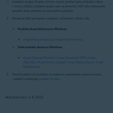
Instalační soubor Avastu
stáhněte
na jiný počítač (přes příslušný odkaz
v tomto článku) a stažený soubor pak na jednotce USB nebo přenosném
pevném disku přeneste do původního počítače.
Přesně se řiďte postupem instalace v příslušném článku níže:
Produkty Avast Antivirus pro Windows
Avast Premium Security
|
Avast Free Antivirus
Další produkty Avast pro Windows
Avast Cleanup Premium
|
Avast SecureLine VPN
|
Avast
AntiTrack
|
Avast Driver Updater
|
Avast Battery Saver
|
Avast
BreachGuard
Pokud budete mít problémy se stažením instalačního souboru Avastu
i nadále, kontaktujte
podporu Avastu
.
Aktualizováno: 2. 6. 2022