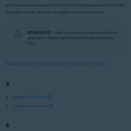
antivirus que vous essayez de désactiver ne figure pas sur cette liste,
reportez-vous au site web de support de votre antivirus.
REMARQUE:
Une fois que vous avez installé votre
application Avast, réactivez votre logiciel antivirus
tiers.
A
|
B
|
C
|
D
|
E
|
F
|
G
|
K
|
L
|
M
|
N
|
P
|
Q
|
S
|
T
|
U
|
V
|
W
|
Z
A
Logiciel AVG Antivirus
Logiciel Avira Antivirus
B