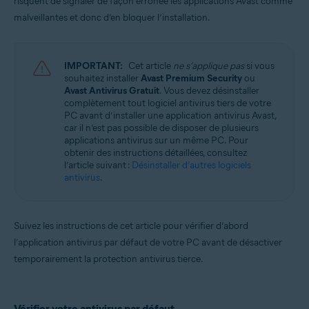
risquent de signaler de façon erronée les applications Avast comme
Avast Cleanup Premium 22.x pour Windows
Avast Driver Updater 22.x pour Windows
malveillantes et donc d’en bloquer l’installation.
Avast Battery Saver 22.x pour Windows
Systèmes d'exploitation:
IMPORTANT:
Cet article
ne s’applique pas
si vous
Microsoft Windows 11 Famille/Pro/Entreprise/Éducation
souhaitez installer
Avast Premium Security
ou
Microsoft Windows 10 Famille/Pro/Entreprise/Éducation (32/64 bits)
Avast Antivirus Gratuit
. Vous devez désinstaller
Microsoft Windows 8.1/Professionnel/Entreprise (32/64 bits)
complètement tout logiciel antivirus tiers de votre
Microsoft Windows 8/Professionnel/Entreprise (32/64 bits)
PC avant d’installer une application antivirus Avast,
Microsoft Windows 7 Édition Familiale Basique/Édition Familiale
car il n’est pas possible de disposer de plusieurs
Premium/Professionnel/Entreprise/Édition Intégrale - Service Pack 2
applications antivirus sur un même PC. Pour
(32/64 bits)
obtenir des instructions détaillées, consultez
l’article suivant :
Désinstaller d’autres logiciels
antivirus
.
Suivez les instructions de cet article pour vérifier d’abord
l’application antivirus par défaut de votre PC avant de désactiver
temporairement la protection antivirus tierce.
Vérifier votre antivirus par défaut