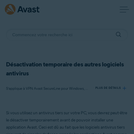
Désactivation temporaire des autres logiciels
antivirus
S’applique à VPN Avast SecureLine pour Windows, Avast AntiTrack pour Windows, Avast BreachGuard pour Windows, Avast Cleanup Premium pour Windows, Avast Driver Updater pour Windows, Avast Battery Saver pour Windows
PLUS DE DÉTAILS
Produits:
Si vous utilisez un antivirus tiers sur votre PC, vous devrez peut-être
VPN Avast SecureLine 5.x pour Windows
le désactiver temporairement avant de pouvoir installer une
Avast AntiTrack 3.x pour Windows
application Avast. Ceci est dû au fait que les logiciels antivirus tiers
Avast BreachGuard 22.x pour Windows