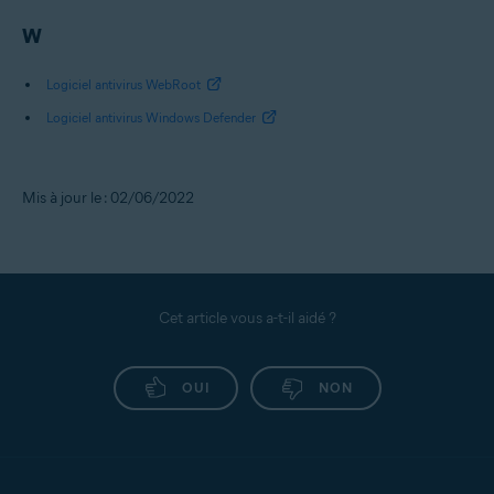
W
Logiciel antivirus WebRoot
Logiciel antivirus Windows Defender
Mis à jour le : 02/06/2022
Cet article vous a-t-il aidé ?
OUI
NON