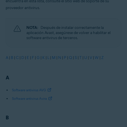
encuentra en esta lista, consulte el sitio web de soporte de su
proveedor antivirus.
NOTA:
Después de instalar correctamente la
aplicación Avast, asegúrese de volver a habilitar el
software antivirus de terceros.
A
|
B
|
C
|
D
|
E
|
F
|
G
|
K
|
L
|
M
|
N
|
P
|
Q
|
S
|
T
|
U
|
V
|
W
|
Z
A
Software antivirus AVG
Software antivirus Avira
B