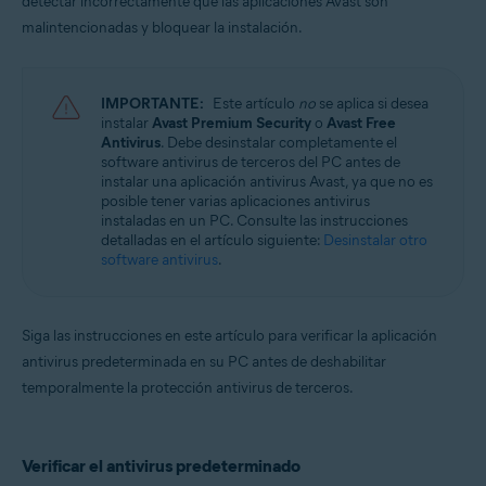
detectar incorrectamente que las aplicaciones Avast son
Avast Cleanup Premium 22.x para Windows
Avast Driver Updater 22.x para Windows
malintencionadas y bloquear la instalación.
Avast Battery Saver 22.x para Windows
Sistemas operativos:
IMPORTANTE:
Este artículo
no
se aplica si desea
Microsoft Windows 11 Home/Pro/Enterprise/Education
instalar
Avast Premium Security
o
Avast Free
Microsoft Windows 10 Home/Pro/Enterprise/Education - 32 o 64 bits
Antivirus
. Debe desinstalar completamente el
Microsoft Windows 8.1/Pro/Enterprise - 32 o 64 bits
software antivirus de terceros del PC antes de
Microsoft Windows 8/Pro/Enterprise - 32 o 64 bits
instalar una aplicación antivirus Avast, ya que no es
Microsoft Windows 7 Home Basic/Home
posible tener varias aplicaciones antivirus
Premium/Professional/Enterprise/Ultimate - Service Pack 2, 32 o 64 bits
instaladas en un PC. Consulte las instrucciones
detalladas en el artículo siguiente:
Desinstalar otro
software antivirus
.
Siga las instrucciones en este artículo para verificar la aplicación
antivirus predeterminada en su PC antes de deshabilitar
temporalmente la protección antivirus de terceros.
Verificar el antivirus predeterminado