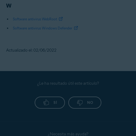
W
Software antivirus WebRoot
Software antivirus Windows Defender
Actualizado el: 02/06/2022
¿Le ha resultado útil este artículo?
SÍ
NO
¿Necesita más ayuda?