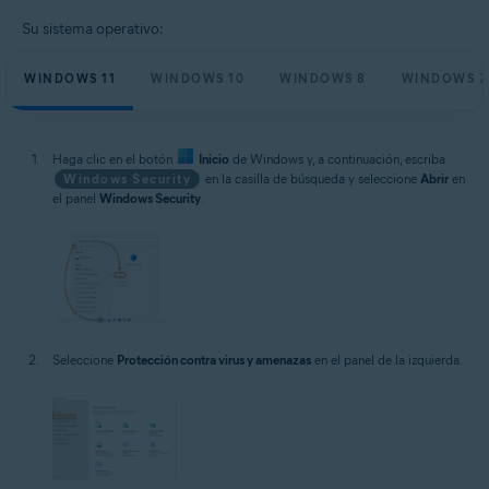
Su sistema operativo:
WINDOWS 11
WINDOWS 10
WINDOWS 8
WINDOWS 7
Haga clic en el botón
Inicio
de Windows y, a continuación, escriba
Windows Security
en la casilla de búsqueda y seleccione
Abrir
en
el panel
Windows Security
.
Seleccione
Protección contra virus y amenazas
en el panel de la izquierda.