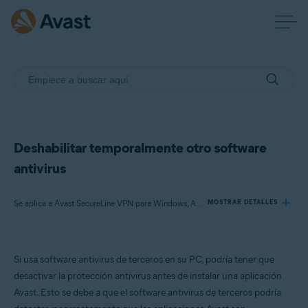
Deshabilitar temporalmente otro software
antivirus
Se aplica a Avast SecureLine VPN para Windows, Avast AntiTrack para Windows, Avast BreachGuard para Windows, Avast Cleanup Premium para Windows, Avast Driver Updater para Windows, Avast Battery Saver para Windows
MOSTRAR DETALLES
Productos:
Si usa software antivirus de terceros en su PC, podría tener que
Avast SecureLine VPN 5.x para Windows
desactivar la protección antivirus antes de instalar una aplicación
Avast AntiTrack 3.x para Windows
Avast. Esto se debe a que el software antivirus de terceros podría
Avast BreachGuard 22.x para Windows