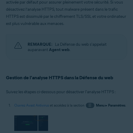
activée par défaut pour assurer pleinement votre sécurité. Si vous
Systèmes d'exploitation:
désactivez l’analyse HTTPS, tout malware présent dans le trafic
Windows
HTTPS est dissimulé par le chiffrement TLS/SSL et votre ordinateur
est plus vulnérable aux menaces.
REMARQUE:
La Défense du web s'appelait
auparavant
Agent web
.
Gestion de l'analyse HTTPS dans la Défense du web
Suivez les étapes ci-dessous pour désactiver l'analyse HTTPS :
Ouvrez Avast Antivirus
et accédez à la section
☰
Menu
▸
Paramètres
.