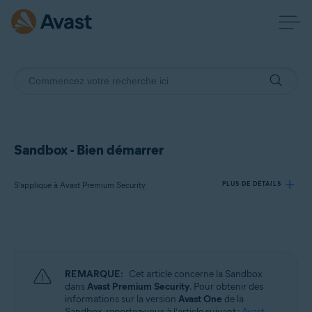
Sandbox - Bien démarrer
S’applique à Avast Premium Security
PLUS DE DÉTAILS
Produits:
Avast Premium Security
REMARQUE:
Cet article concerne la Sandbox
Systèmes d'exploitation:
dans
Avast Premium Security
. Pour obtenir des
informations sur la version
Avast One
de la
Windows
Sandbox, reportez-vous à l’article suivant :
Avast