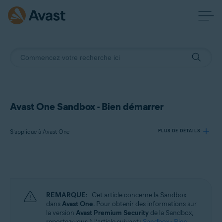
Avast One Sandbox - Bien démarrer
S’applique à Avast One
PLUS DE DÉTAILS
Produits:
Avast One
REMARQUE:
Cet article concerne la Sandbox
Systèmes d'exploitation:
dans
Avast One
. Pour obtenir des informations sur
la version
Avast Premium Security
de la Sandbox,
Windows
reportez-vous à l’article suivant :
Sandbox - Bien