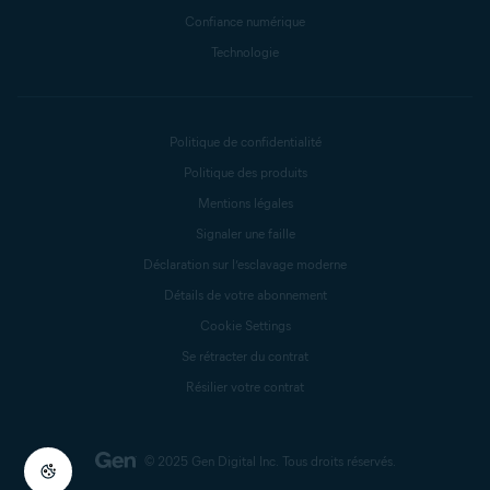
Confiance numérique
Technologie
Politique de confidentialité
Politique des produits
Mentions légales
Signaler une faille
Déclaration sur l’esclavage moderne
Détails de votre abonnement
Cookie Settings
Se rétracter du contrat
Résilier votre contrat
© 2025 Gen Digital Inc.
Tous droits réservés.