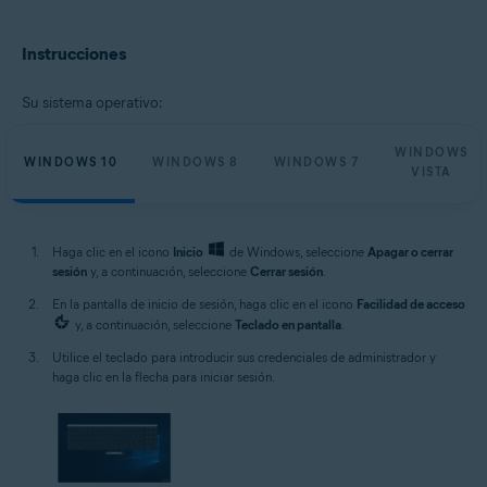
Microsoft Windows 11 Home / Pro / Enterprise / Education
Microsoft Windows 10 Home/Pro/Enterprise/Education - 32 o 64 bits
Instrucciones
Microsoft Windows 8.1/Pro/Enterprise - 32 o 64 bits
Microsoft Windows 8/Pro/Enterprise - 32 o 64 bits
Microsoft Windows 7 Home Basic/Home
Su sistema operativo:
Premium/Professional/Enterprise/Ultimate - Service Pack 1, 32 o 64 bits
Microsoft Windows Vista Home Basic / Home Premium / Business /
WINDOWS
Enterprise / Ultimate - Service Pack 2, 32 o 64 bits
WINDOWS 10
WINDOWS 8
WINDOWS 7
VISTA
Haga clic en el icono
Inicio
de Windows, seleccione
Apagar o cerrar
sesión
y, a continuación, seleccione
Cerrar sesión
.
En la pantalla de inicio de sesión, haga clic en el icono
Facilidad de acceso
y, a continuación, seleccione
Teclado en pantalla
.
Utilice el teclado para introducir sus credenciales de administrador y
haga clic en la flecha para iniciar sesión.