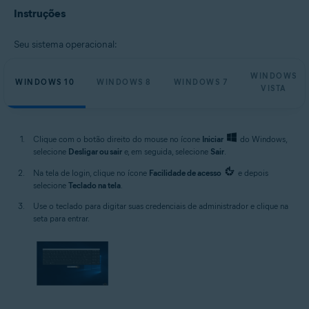
Microsoft Windows 10 Home / Pro / Enterprise / Education - 32 / 64-bit
Instruções
Microsoft Windows 8,1 / Pro / Enterprise - 32 / 64-bit
Microsoft Windows 8 / Pro / Enterprise - 32 / 64-bit
Microsoft Windows 7 Home Basic / Home Premium / Professional /
Seu sistema operacional:
Enterprise / Ultimate - Service Pack 1, 32 / 64-bit
Microsoft Windows Vista Home Basic / Home Premium / Business /
WINDOWS
Enterprise / Ultimate - Service Pack 2, 32 / 64-bit
WINDOWS 10
WINDOWS 8
WINDOWS 7
VISTA
Clique com o botão direito do mouse no ícone
Iniciar
do Windows,
selecione
Desligar ou sair
e, em seguida, selecione
Sair
.
Na tela de login, clique no ícone
Facilidade de acesso
e depois
selecione
Teclado na tela
.
Use o teclado para digitar suas credenciais de administrador e clique na
seta para entrar.