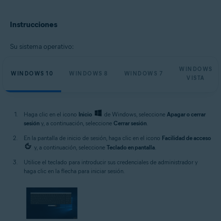
Microsoft Windows 11 Home / Pro / Enterprise / Education
Microsoft Windows 10 Home/Pro/Enterprise/Education - 32 o 64 bits
Instrucciones
Microsoft Windows 8.1/Pro/Enterprise - 32 o 64 bits
Microsoft Windows 8/Pro/Enterprise - 32 o 64 bits
Microsoft Windows 7 Home Basic/Home
Su sistema operativo:
Premium/Professional/Enterprise/Ultimate - Service Pack 1, 32 o 64 bits
Microsoft Windows Vista Home Basic / Home Premium / Business /
WINDOWS
Enterprise / Ultimate - Service Pack 2, 32 o 64 bits
WINDOWS 10
WINDOWS 8
WINDOWS 7
VISTA
Haga clic en el icono
Inicio
de Windows, seleccione
Apagar o cerrar
sesión
y, a continuación, seleccione
Cerrar sesión
.
En la pantalla de inicio de sesión, haga clic en el icono
Facilidad de acceso
y, a continuación, seleccione
Teclado en pantalla
.
Utilice el teclado para introducir sus credenciales de administrador y
haga clic en la flecha para iniciar sesión.