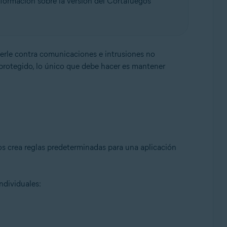
nformación sobre la versión del Cortafuegos
gerle contra comunicaciones e intrusiones no
 protegido, lo único que debe hacer es mantener
e, 32 o 64 bits
os crea reglas predeterminadas para una aplicación
ndividuales: