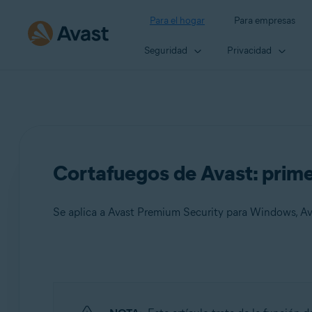
Para el hogar
Para empresas
Seguridad
Privacidad
Cortafuegos de Avast: prim
Se aplica a Avast Premium Security para Windows, Av
Productos:
Avast Premium Security 24.x para Windows
Avast Free Antivirus 24.x para Windows