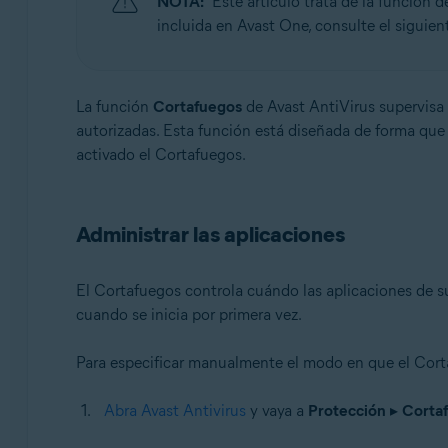
NOTA:
Este artículo trata de la función
incluida en Avast One, consulte el siguien
Sistemas operativos:
Microsoft Windows 11 Home/Pro/Enterprise/Educatio
Microsoft Windows 10 Home/Pro/Enterprise/Education 
La función
Cortafuegos
de Avast AntiVirus supervisa 
Microsoft Windows 8.1/Pro/Enterprise - 32 o 64 bits
autorizadas. Esta función está diseñada de forma que
Microsoft Windows 8/Pro/Enterprise - 32 o 64 bits
activado el Cortafuegos.
Microsoft Windows 7 Home Basic/Home Premium/Profess
Administrar las aplicaciones
El Cortafuegos controla cuándo las aplicaciones de s
cuando se inicia por primera vez.
Para especificar manualmente el modo en que el Corta
Abra Avast Antivirus
y vaya a
Protección
▸
Corta