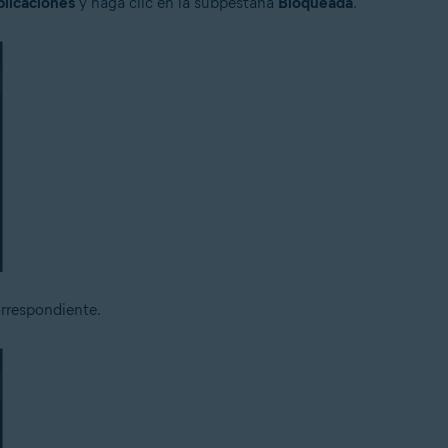
licaciones
y haga clic en la subpestaña
Bloqueada
.
orrespondiente.