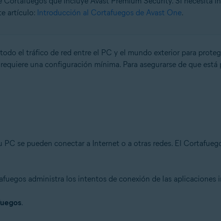
 de Cortafuegos que incluye Avast Premium Security. Si necesita i
te artículo:
Introducción al Cortafuegos de Avast One
.
n
- 32 o 64 bits
todo el tráfico de red entre el PC y el mundo exterior para prote
 requiere una configuración mínima. Para asegurarse de que está
ional/Enterprise/Ultimate - Service Pack 1 con Convenient Rollup Updat
u PC se pueden conectar a Internet o a otras redes. El Cortafueg
fuegos administra los intentos de conexión de las aplicaciones i
fuegos
.