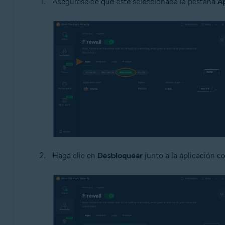
Asegúrese de que esté seleccionada la pestaña
Ap
Haga clic en
Desbloquear
junto a la aplicación c