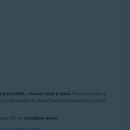
e proxy DNS
y
Acceso total al disco
. Para ello, cierre y
 la configuración de Avast Premium Security. Consulte
haga clic en
Actualizar ahora
.
escudos desactivados
.