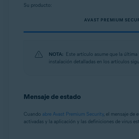
Su producto:
Sistemas operativos:
AVAST PREMIUM SECU
Apple macOS 13.x (Ventura)
Apple macOS 12.x (Monterey)
Apple macOS 11.x (Big Sur)
Apple macOS 10.15.x (Catalina)
Apple macOS 10.14.x (Mojave)
NOTA:
Este artículo asume que la última
Apple macOS 10.13.x (High Sierra)
instalación detalladas en los artículos sig
Apple macOS 10.12.x (Sierra)
Apple Mac OS X 10.11.x (El Capitan)
Mensaje de estado
Cuando
abre Avast Premium Security
, el mensaje de 
activadas y la aplicación y las definiciones de virus e