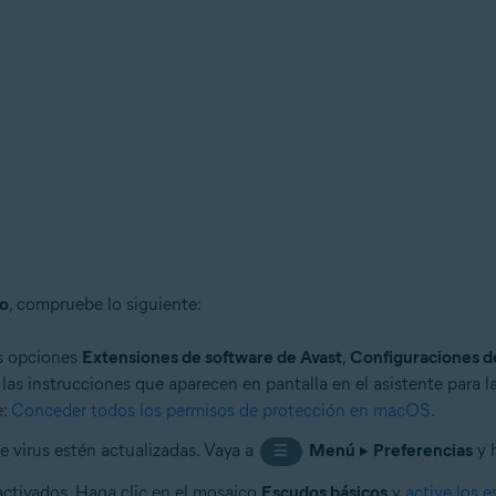
do
, compruebe lo siguiente:
as opciones
Extensiones de software de Avast
,
Configuraciones d
 las instrucciones que aparecen en pantalla en el asistente para
e:
Conceder todos los permisos de protección en macOS
.
e virus estén actualizadas. Vaya a
Menú
▸
Preferencias
y 
☰
ctivados. Haga clic en el mosaico
Escudos básicos
y
active los 