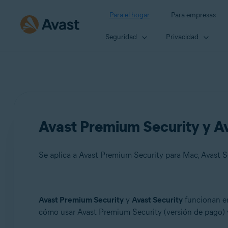
Para el hogar
Para empresas
Seguridad
Privacidad
Avast Premium Security y A
Se aplica a Avast Premium Security para Mac, Avast 
Productos:
Avast Premium Security
y
Avast Security
funcionan en
cómo usar Avast Premium Security (versión de pago) y 
Avast Premium Security 15.x para Mac
Avast Security 15.x para Mac