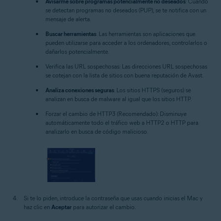
Avisarme sobre programas potencialmente no deseados
: Cuando
se detectan programas no deseados (PUP), se te notifica con un
mensaje de alerta.
Buscar herramientas
: Las herramientas son aplicaciones que
pueden utilizarse para acceder a los ordenadores, controlarlos o
dañarlos potencialmente.
Verifica las URL sospechosas:
Las direcciones URL sospechosas
se cotejan con la lista de sitios con buena reputación de Avast.
Analiza conexiones seguras
: Los sitios HTTPS (seguros) se
analizan en busca de malware al igual que los sitios HTTP.
Forzar el cambio de HTTP3 (Recomendado):
Disminuye
automáticamente todo el tráfico web a HTTP2 o HTTP para
analizarlo en busca de código malicioso.
Si te lo piden, introduce la contraseña que usas cuando inicias el Mac y
haz clic en
Aceptar
para autorizar el cambio.