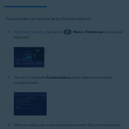
Para acceder a los ajustes de los Escudos básicos:
Abre Avast Security
y haz clic en
☰
Menú
▸
Preferencias
(el icono del
engranaje).
Haz clic en la pestaña
Escudos básicos
, luego selecciona el escudo
correspondiente.
Marca la casilla junto a una opción para activarla. Estas son las opciones