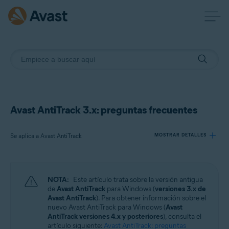
Avast AntiTrack 3.x: preguntas frecuentes
Se aplica a Avast AntiTrack
MOSTRAR DETALLES
Productos:
NOTA:
Este artículo trata sobre la versión antigua
Avast AntiTrack
de
Avast AntiTrack
para Windows (
versiones 3.x de
Avast AntiTrack
). Para obtener información sobre el
nuevo Avast AntiTrack para Windows (
Avast
Sistemas operativos:
AntiTrack versiones 4.x y posteriores
), consulta el
Windows
artículo siguiente:
Avast AntiTrack: preguntas