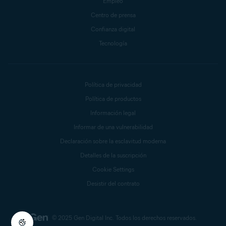
Empleo
Centro de prensa
Confianza digital
Tecnología
Política de privacidad
Política de productos
Información legal
Informar de una vulnerabilidad
Declaración sobre la esclavitud moderna
Detalles de la suscripción
Cookie Settings
Desistir del contrato
© 2025 Gen Digital Inc.
Todos los derechos reservados.