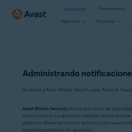
Para el hogar
Para empresas
Seguridad
Privacidad
Administrando notificacione
Se aplica a Avast Mobile Security para Android, Avas
Avast Mobile Security
es una aplicación de seguridad
Productos:
como troyanos. La aplicación también ofrece diversas f
podamos ofrecer protección antivirus a los usuarios d
Avast Mobile Security 24.x para Android
experiencia premium sin anuncios.
Avast Mobile Security Premium 24.x para Android