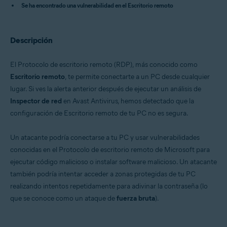
Se ha encontrado una vulnerabilidad en el Escritorio remoto
Avast Free Antivirus
Sistemas operativos:
Descripción
Microsoft Windows
El Protocolo de escritorio remoto (RDP), más conocido como
Escritorio remoto
, te permite conectarte a un PC desde cualquier
lugar. Si ves la alerta anterior después de ejecutar un análisis de
Inspector de red
en Avast Antivirus, hemos detectado que la
configuración de Escritorio remoto de tu PC no es segura.
Un atacante podría conectarse a tu PC y usar vulnerabilidades
conocidas en el Protocolo de escritorio remoto de Microsoft para
ejecutar código malicioso o instalar software malicioso. Un atacante
también podría intentar acceder a zonas protegidas de tu PC
realizando intentos repetidamente para adivinar la contraseña (lo
que se conoce como un ataque de
fuerza bruta
).