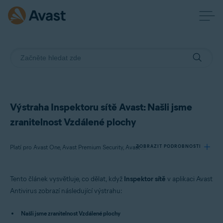
Výstraha Inspektoru sítě Avast: Našli jsme
zranitelnost Vzdálené plochy
ZOBRAZIT PODROBNOSTI
Platí pro Avast One, Avast Premium Security, Avast Free Antivirus
Tento článek vysvětluje, co dělat, když
Inspektor sítě
v aplikaci Avast
Produkty:
Antivirus zobrazí následující výstrahu:
Avast One
Avast Premium Security
Našli jsme zranitelnost Vzdálené plochy
Avast Free Antivirus