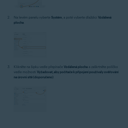
Na levém panelu vyberte
Systém
, a poté vyberte dlaždici
Vzdálená
plocha
.
Klikněte na šipku vedle přepínače
Vzdálená plocha
a zaškrtněte políčko
vedle možnosti
Vyžadovat, aby počítače k připojení používaly ověřování
na úrovni sítě (doporučeno)
.