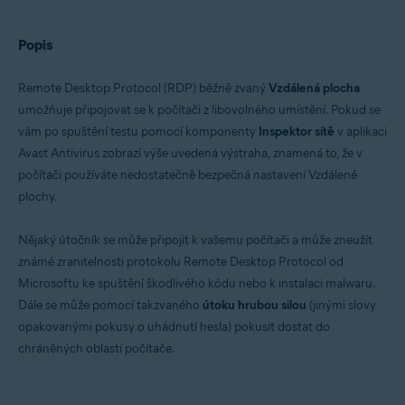
Operační systémy:
Popis
Microsoft Windows
Remote Desktop Protocol (RDP) běžně zvaný
Vzdálená plocha
umožňuje připojovat se k počítači z libovolného umístění. Pokud se
vám po spuštění testu pomocí komponenty
Inspektor sítě
v aplikaci
Avast Antivirus zobrazí výše uvedená výstraha, znamená to, že v
počítači používáte nedostatečně bezpečná nastavení Vzdálené
plochy.
Nějaký útočník se může připojit k vašemu počítači a může zneužít
známé zranitelnosti protokolu Remote Desktop Protocol od
Microsoftu ke spuštění škodlivého kódu nebo k instalaci malwaru.
Dále se může pomocí takzvaného
útoku hrubou silou
(jinými slovy
opakovanými pokusy o uhádnutí hesla) pokusit dostat do
chráněných oblastí počítače.