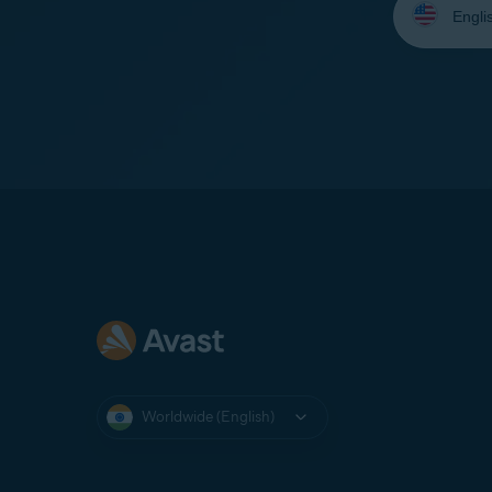
your
language:
Worldwide (English)