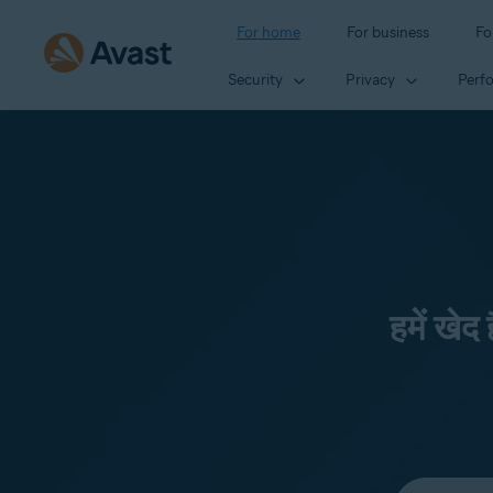
For home
For business
Fo
Security
Privacy
Perf
हमें खेद
Select