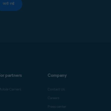
जारी रखें
or partners
Company
obile Carriers
Contact Us
Careers
Press center